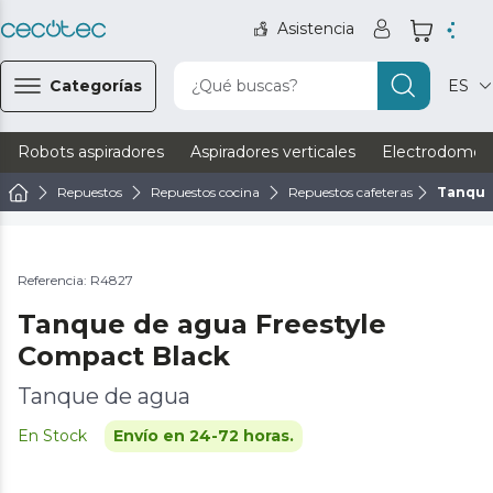
Asistencia
Categorías
¿Qué buscas?
ES
Robots aspiradores
Aspiradores verticales
Electrodomést
Repuestos
Repuestos cocina
Repuestos cafeteras
Tanque
Referencia: R4827
Tanque de agua Freestyle
Compact Black
Tanque de agua
En Stock
Envío en 24-72 horas.