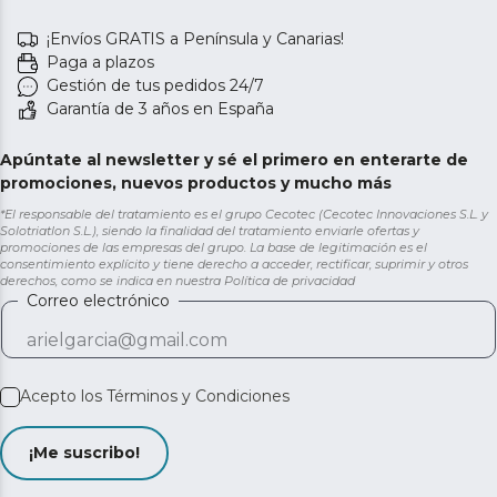
¡Envíos GRATIS a Península y Canarias!
Paga a plazos
Gestión de tus pedidos 24/7
Garantía de 3 años en España
Apúntate al newsletter y sé el primero en enterarte de
promociones, nuevos productos y mucho más
*El responsable del tratamiento es el grupo Cecotec (Cecotec Innovaciones S.L. y
Solotriatlon S.L.), siendo la finalidad del tratamiento enviarle ofertas y
promociones de las empresas del grupo. La base de legitimación es el
consentimiento explícito y tiene derecho a acceder, rectificar, suprimir y otros
derechos, como se indica en nuestra
Política de privacidad
Correo electrónico
Acepto los
Términos y Condiciones
¡Me suscribo!