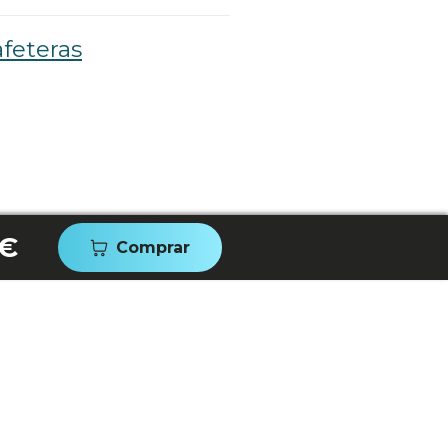
feteras
 €
Comprar