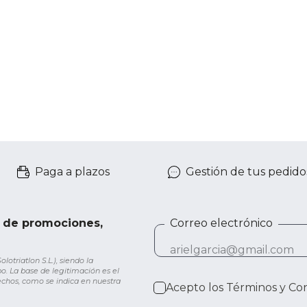
Paga a plazos
Gestión de tus pedido
e de promociones,
Correo electrónico
otriatlon S.L.), siendo la
o. La base de legitimación es el
rechos, como se indica en nuestra
Acepto los
Términos y Co