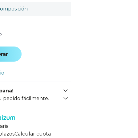
omposición
o
rar
io
spaña!
u pedido fácilmente.
aria
 plazos
Calcular cuota