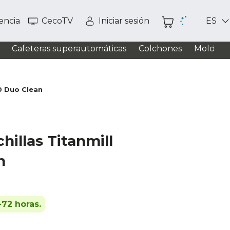
tencia
CecoTV
Iniciar sesión
ES
Cafeteras superautomáticas
Colchones
Moldead
00 Duo Clean
chillas Titanmill
n
-72 horas.