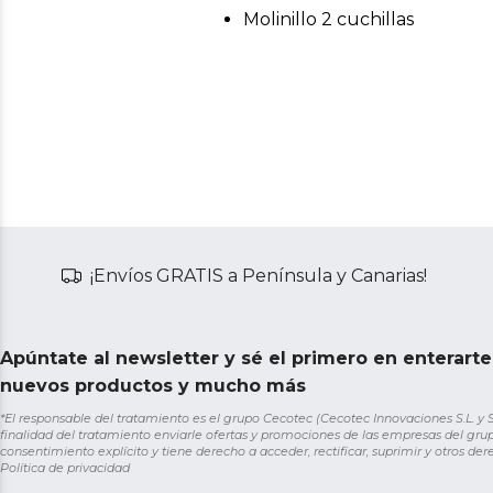
Molinillo 2 cuchillas
¡Envíos GRATIS a Península y Canarias!
Apúntate al newsletter y sé el primero en enterart
nuevos productos y mucho más
*El responsable del tratamiento es el grupo Cecotec (Cecotec Innovaciones S.L. y Sol
finalidad del tratamiento enviarle ofertas y promociones de las empresas del grup
consentimiento explícito y tiene derecho a acceder, rectificar, suprimir y otros de
Política de privacidad