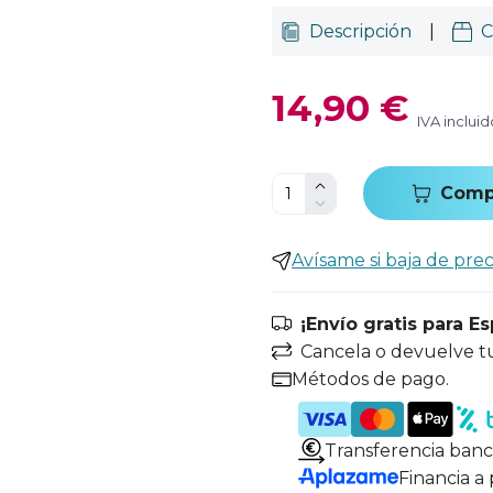
Descripción
|
C
14,90 €
IVA incluid
Comp
Avísame si baja de prec
¡Envío gratis para E
Cancela o devuelve t
Métodos de pago.
Transferencia banc
Financia a