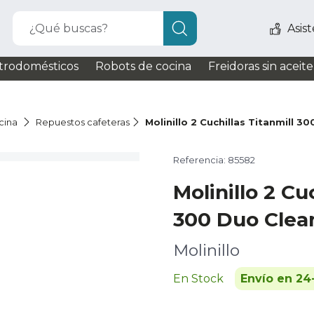
¿Qué buscas?
Asis
trodomésticos
Robots de cocina
Freidoras sin aceite
cina
Repuestos cafeteras
Molinillo 2 Cuchillas Titanmill 3
Referencia: 85582
Molinillo 2 Cu
300 Duo Clea
Molinillo
En Stock
Envío en 24