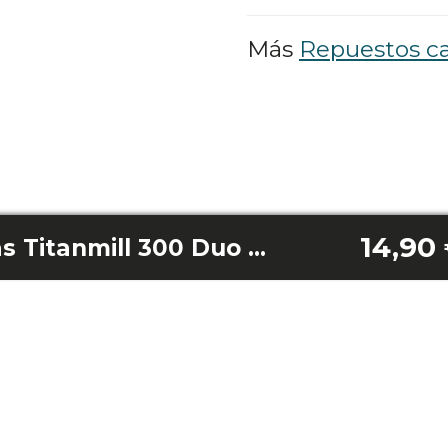
Más
Repuestos ca
14,90
Molinillo 2 Cuchillas Titanmill 300 Duo Clean