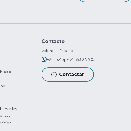
Contacto
Valencia, España
WhatsApp
+34 663 217 905
bles a
Contactar
tos
bles a las
entas
vicios
?