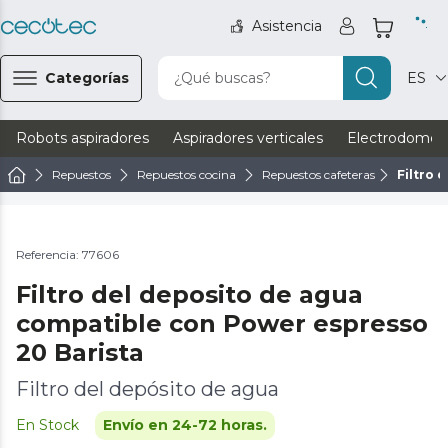
Asistencia
Categorías
¿Qué buscas?
ES
Robots aspiradores
Aspiradores verticales
Electrodomést
Repuestos
Repuestos cocina
Repuestos cafeteras
Filtro 
Referencia: 77606
Filtro del deposito de agua
compatible con Power espresso
20 Barista
Filtro del depósito de agua
En Stock
Envío en 24-72 horas.