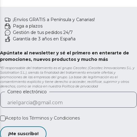
¡Envíos GRATIS a Península y Canarias!
Paga a plazos
Gestión de tus pedidos 24/7
Garantía de 3 años en España
Apúntate al newsletter y sé el primero en enterarte de
promociones, nuevos productos y mucho más
*El responsable del tratamiento es el grupo Cecotec (Cecotec Innovaciones S.L. y
Solotriatlon S.L.), siendo la finalidad del tratamiento enviarle ofertas y
promociones de las empresas del grupo. La base de legitimación es el
consentimiento explícito y tiene derecho a acceder, rectificar, suprimir y otros
derechos, como se indica en nuestra
Política de privacidad
Correo electrónico
Acepto los
Términos y Condiciones
¡Me suscribo!