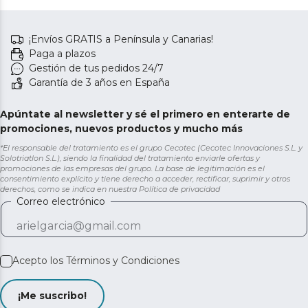
¡Envíos GRATIS a Península y Canarias!
Paga a plazos
Gestión de tus pedidos 24/7
Garantía de 3 años en España
Apúntate al newsletter y sé el primero en enterarte de
promociones, nuevos productos y mucho más
*El responsable del tratamiento es el grupo Cecotec (Cecotec Innovaciones S.L. y
Solotriatlon S.L.), siendo la finalidad del tratamiento enviarle ofertas y
promociones de las empresas del grupo. La base de legitimación es el
consentimiento explícito y tiene derecho a acceder, rectificar, suprimir y otros
derechos, como se indica en nuestra
Política de privacidad
Correo electrónico
Acepto los
Términos y Condiciones
¡Me suscribo!