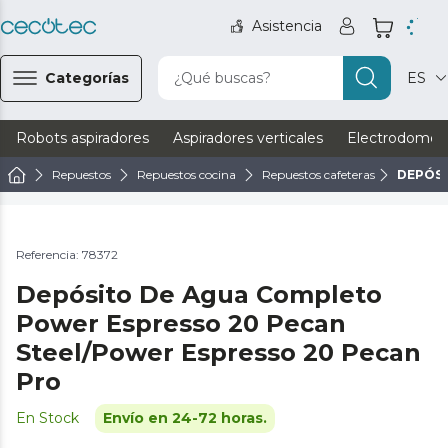
Asistencia
Categorías
¿Qué buscas?
ES
Robots aspiradores
Aspiradores verticales
Electrodomést
Repuestos
Repuestos cocina
Repuestos cafeteras
DEPÓSI
Referencia: 78372
Depósito De Agua Completo
Power Espresso 20 Pecan
Steel/Power Espresso 20 Pecan
Pro
En Stock
Envío en 24-72 horas.