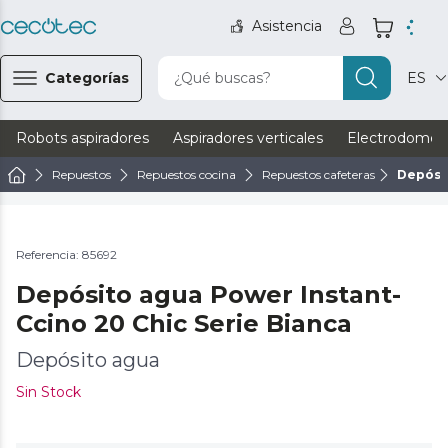
Asistencia
Categorías
¿Qué buscas?
ES
Robots aspiradores
Aspiradores verticales
Electrodomést
Repuestos
Repuestos cocina
Repuestos cafeteras
Depósit
Referencia: 85692
Depósito agua Power Instant-
Ccino 20 Chic Serie Bianca
Depósito agua
Sin Stock