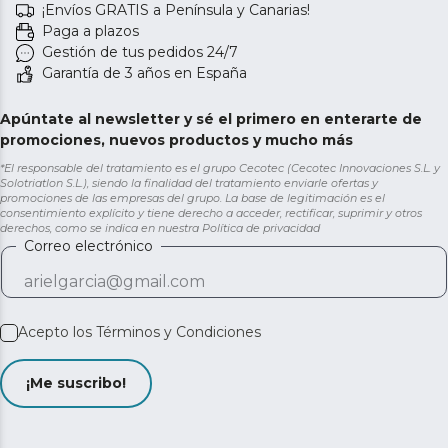
¡Envíos GRATIS a Península y Canarias!
Paga a plazos
Gestión de tus pedidos 24/7
Garantía de 3 años en España
Apúntate al newsletter y sé el primero en enterarte de
promociones, nuevos productos y mucho más
*El responsable del tratamiento es el grupo Cecotec (Cecotec Innovaciones S.L. y
Solotriatlon S.L.), siendo la finalidad del tratamiento enviarle ofertas y
promociones de las empresas del grupo. La base de legitimación es el
consentimiento explícito y tiene derecho a acceder, rectificar, suprimir y otros
derechos, como se indica en nuestra
Política de privacidad
Correo electrónico
Acepto los
Términos y Condiciones
¡Me suscribo!