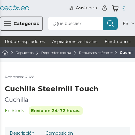
Asistencia
Categorías
¿Qué buscas?
ES
Robots aspiradores
Aspiradores verticales
Electrodomést
Repuestos
Repuestos cocina
Repuestos cafeteras
Cuchill
Referencia: R1655
Cuchilla Steelmill Touch
Cuchilla
En Stock
Envío en 24-72 horas.
Descripción
|
Composición