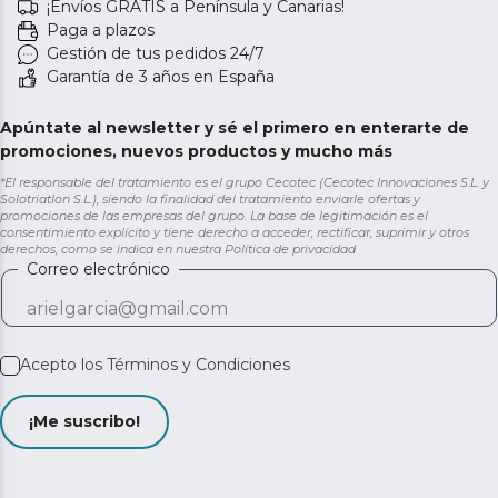
¡Envíos GRATIS a Península y Canarias!
Paga a plazos
Gestión de tus pedidos 24/7
Garantía de 3 años en España
Apúntate al newsletter y sé el primero en enterarte de
promociones, nuevos productos y mucho más
*El responsable del tratamiento es el grupo Cecotec (Cecotec Innovaciones S.L. y
Solotriatlon S.L.), siendo la finalidad del tratamiento enviarle ofertas y
promociones de las empresas del grupo. La base de legitimación es el
consentimiento explícito y tiene derecho a acceder, rectificar, suprimir y otros
derechos, como se indica en nuestra
Política de privacidad
Correo electrónico
Acepto los
Términos y Condiciones
¡Me suscribo!