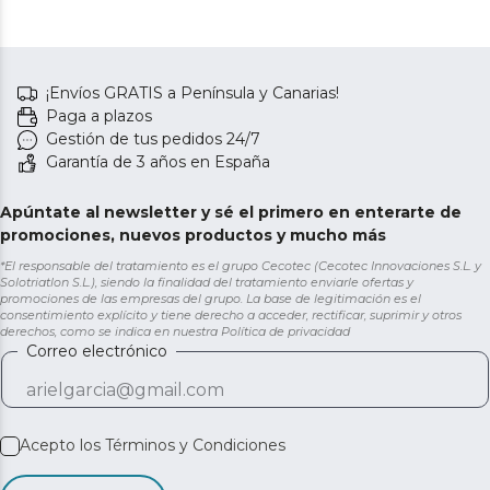
¡Envíos GRATIS a Península y Canarias!
Paga a plazos
Gestión de tus pedidos 24/7
Garantía de 3 años en España
Apúntate al newsletter y sé el primero en enterarte de
promociones, nuevos productos y mucho más
*El responsable del tratamiento es el grupo Cecotec (Cecotec Innovaciones S.L. y
Solotriatlon S.L.), siendo la finalidad del tratamiento enviarle ofertas y
promociones de las empresas del grupo. La base de legitimación es el
consentimiento explícito y tiene derecho a acceder, rectificar, suprimir y otros
derechos, como se indica en nuestra
Política de privacidad
Correo electrónico
Acepto los
Términos y Condiciones