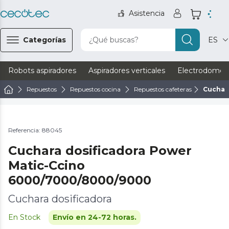
Asistencia
Categorías
¿Qué buscas?
ES
Robots aspiradores
Aspiradores verticales
Electrodomést
Repuestos
Repuestos cocina
Repuestos cafeteras
Cuchar
Referencia: 88045
Cuchara dosificadora Power
Matic-Ccino
6000/7000/8000/9000
Cuchara dosificadora
En Stock
Envío en 24-72 horas.