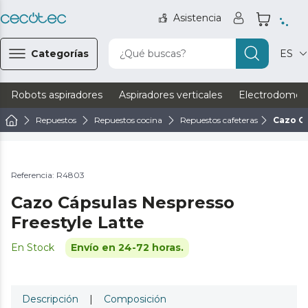
Asistencia
Categorías
¿Qué buscas?
ES
Robots aspiradores
Aspiradores verticales
Electrodomést
Repuestos
Repuestos cocina
Repuestos cafeteras
Cazo C
Referencia: R4803
Cazo Cápsulas Nespresso
Freestyle Latte
En Stock
Envío en 24-72 horas.
Descripción
|
Composición