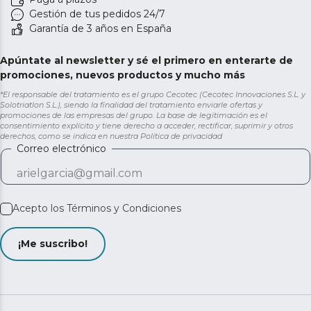
Gestión de tus pedidos 24/7
Garantía de 3 años en España
Apúntate al newsletter y sé el primero en enterarte de
promociones, nuevos productos y mucho más
*El responsable del tratamiento es el grupo Cecotec (Cecotec Innovaciones S.L. y
Solotriatlon S.L.), siendo la finalidad del tratamiento enviarle ofertas y
promociones de las empresas del grupo. La base de legitimación es el
consentimiento explícito y tiene derecho a acceder, rectificar, suprimir y otros
derechos, como se indica en nuestra
Política de privacidad
Correo electrónico
Acepto los
Términos y Condiciones
¡Me suscribo!