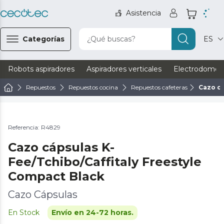
Asistencia
Categorías
¿Qué buscas?
ES
Robots aspiradores
Aspiradores verticales
Electrodomést
Repuestos
Repuestos cocina
Repuestos cafeteras
Cazo cá
Referencia: R4829
Cazo cápsulas K-
Fee/Tchibo/Caffitaly Freestyle
Compact Black
Cazo Cápsulas
En Stock
Envío en 24-72 horas.