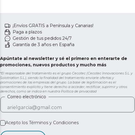
¡Envíos GRATIS a Península y Canarias!
Paga a plazos
Gestión de tus pedidos 24/7
Garantía de 3 años en España
Apúntate al newsletter y sé el primero en enterarte de
promociones, nuevos productos y mucho más
*El responsable del tratamiento es el grupo Cecotec (Cecotec Innovaciones S.L. y
Solotriatlon S.L.), siendo la finalidad del tratamiento enviarle ofertas y
promociones de las empresas del grupo. La base de legitimación es el
consentimiento explícito y tiene derecho a acceder, rectificar, suprimir y otros
derechos, como se indica en nuestra
Política de privacidad
Correo electrónico
Acepto los
Términos y Condiciones