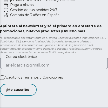
Paga a plazos
Gestión de tus pedidos 24/7
Garantía de 3 años en España
Apúntate al newsletter y sé el primero en enterarte de
promociones, nuevos productos y mucho más
*El responsable del tratamiento es el grupo Cecotec (Cecotec Innovaciones S.L. y
Solotriatlon S.L.), siendo la finalidad del tratamiento enviarle ofertas y
promociones de las empresas del grupo. La base de legitimación es el
consentimiento explícito y tiene derecho a acceder, rectificar, suprimir y otros
derechos, como se indica en nuestra
Política de privacidad
Correo electrónico
Acepto los
Términos y Condiciones
¡Me suscribo!