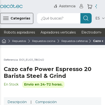
Asistencia
Categorías
¿Qué buscas?
ES
Robots aspiradores
Aspiradores verticales
Electrodomést
Repuestos
Repuestos cocina
Repuestos cafeteras
Cazo ca
Referencia: R01_EU01_118040
Cazo cafe Power Espresso 20
Barista Steel & Grind
En Stock
Envío en 24-72 horas.
Descripción
|
Composición