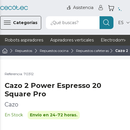
Asistencia
Categorías
¿Qué buscas?
ES
Robots aspiradores
Aspiradores verticales
Electrodomést
Repuestos
Repuestos cocina
Repuestos cafeteras
Cazo 2
Referencia: 70312
Cazo 2 Power Espresso 20
Square Pro
Cazo
En Stock
Envío en 24-72 horas.