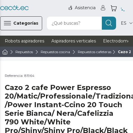
Asistencia
Categorías
¿Qué buscas?
ES
Robots aspiradores
Aspiradores verticales
Electrodomést
Repuestos
Repuestos cocina
Repuestos cafeteras
Cazo 2 
Referencia: 81964
Cazo 2 cafe Power Espresso
20/Matic/Professionale/Tradizion
/Power Instant-Ccino 20 Touch
Serie Bianca/ Nera/Cafelizzia
790 White/White
Pro/Shiny/Shiny Pro/Black/Black