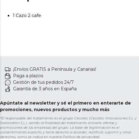
1 Cazo 2 cafe
¡Envíos GRATIS a Península y Canarias!
Paga a plazos
Gestión de tus pedidos 24/7
Garantía de 3 años en España
Apúntate al newsletter y sé el primero en enterarte de
promociones, nuevos productos y mucho más
*El responsable del tratamiento es el grupo Cecotec (Cecotec Innovaciones S.L. y
Solotriatlon S.L.), siendo la finalidad del tratamiento enviarle ofertas y
promociones de las empresas del grupo. La base de legitimación es el
consentimiento explícito y tiene derecho a acceder, rectificar, suprimir y otros
derechos, como se indica en nuestra
Política de privacidad