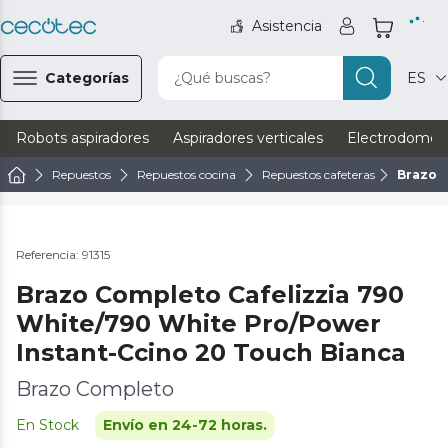
Asistencia
Categorías
¿Qué buscas?
ES
Robots aspiradores
Aspiradores verticales
Electrodomést
Repuestos
Repuestos cocina
Repuestos cafeteras
Brazo C
Referencia: 91315
Brazo Completo Cafelizzia 790
White/790 White Pro/Power
Instant-Ccino 20 Touch Bianca
Brazo Completo
En Stock
Envío en 24-72 horas.