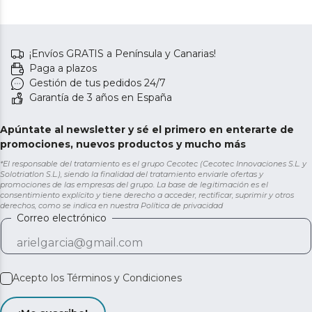
¡Envíos GRATIS a Península y Canarias!
Paga a plazos
Gestión de tus pedidos 24/7
Garantía de 3 años en España
Apúntate al newsletter y sé el primero en enterarte de
promociones, nuevos productos y mucho más
*El responsable del tratamiento es el grupo Cecotec (Cecotec Innovaciones S.L. y
Solotriatlon S.L.), siendo la finalidad del tratamiento enviarle ofertas y
promociones de las empresas del grupo. La base de legitimación es el
consentimiento explícito y tiene derecho a acceder, rectificar, suprimir y otros
derechos, como se indica en nuestra
Política de privacidad
Correo electrónico
Acepto los
Términos y Condiciones