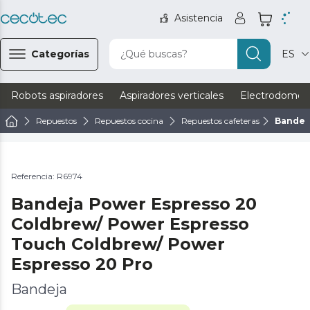
Asistencia
Categorías
¿Qué buscas?
ES
Robots aspiradores
Aspiradores verticales
Electrodomést
Repuestos
Repuestos cocina
Repuestos cafeteras
Bandej
Referencia: R6974
Bandeja Power Espresso 20
Coldbrew/ Power Espresso
Touch Coldbrew/ Power
Espresso 20 Pro
Bandeja