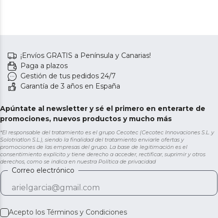
¡Envíos GRATIS a Península y Canarias!
Paga a plazos
Gestión de tus pedidos 24/7
Garantía de 3 años en España
Apúntate al newsletter y sé el primero en enterarte de
promociones, nuevos productos y mucho más
*El responsable del tratamiento es el grupo Cecotec (Cecotec Innovaciones S.L. y
Solotriatlon S.L.), siendo la finalidad del tratamiento enviarle ofertas y
promociones de las empresas del grupo. La base de legitimación es el
consentimiento explícito y tiene derecho a acceder, rectificar, suprimir y otros
derechos, como se indica en nuestra
Política de privacidad
Correo electrónico
Acepto los
Términos y Condiciones