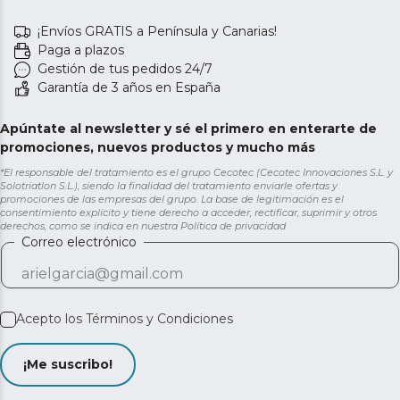
¡Envíos GRATIS a Península y Canarias!
Paga a plazos
Gestión de tus pedidos 24/7
Garantía de 3 años en España
Apúntate al newsletter y sé el primero en enterarte de
promociones, nuevos productos y mucho más
*El responsable del tratamiento es el grupo Cecotec (Cecotec Innovaciones S.L. y
Solotriatlon S.L.), siendo la finalidad del tratamiento enviarle ofertas y
promociones de las empresas del grupo. La base de legitimación es el
consentimiento explícito y tiene derecho a acceder, rectificar, suprimir y otros
derechos, como se indica en nuestra
Política de privacidad
Correo electrónico
Acepto los
Términos y Condiciones
¡Me suscribo!