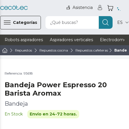
Asistencia
Categorías
¿Qué buscas?
ES
Robots aspiradores
Aspiradores verticales
Electrodomést
Repuestos
Repuestos cocina
Repuestos cafeteras
Bandej
Referencia: 95618
Bandeja Power Espresso 20
Barista Aromax
Bandeja
En Stock
Envío en 24-72 horas.