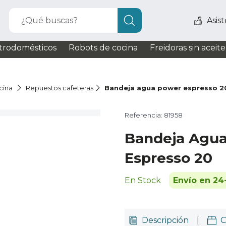
¿Qué buscas?
Asis
trodomésticos
Robots de cocina
Freidoras sin aceite
cina
Repuestos cafeteras
Bandeja agua power espresso 2
Referencia: 81958
Bandeja Agu
Espresso 20
En Stock
Envío en 24
Descripción
|
C