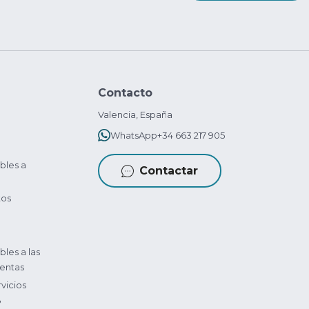
Contacto
Valencia, España
WhatsApp
+34 663 217 905
bles a
Contactar
tos
bles a las
entas
vicios
?