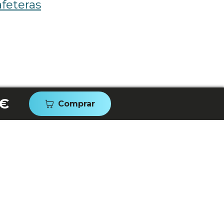
feteras
 €
Comprar