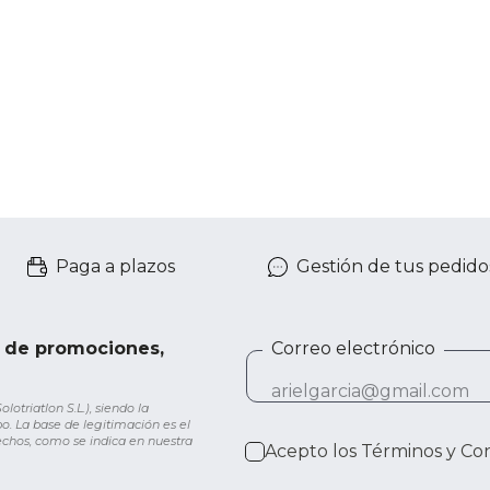
Paga a plazos
Gestión de tus pedido
e de promociones,
Correo electrónico
otriatlon S.L.), siendo la
o. La base de legitimación es el
rechos, como se indica en nuestra
Acepto los
Términos y Co