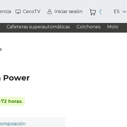
tencia
CecoTV
Iniciar sesión
ES
Cafeteras superautomáticas
Colchones
Moldead
0
a Power
-72 horas.
omposición