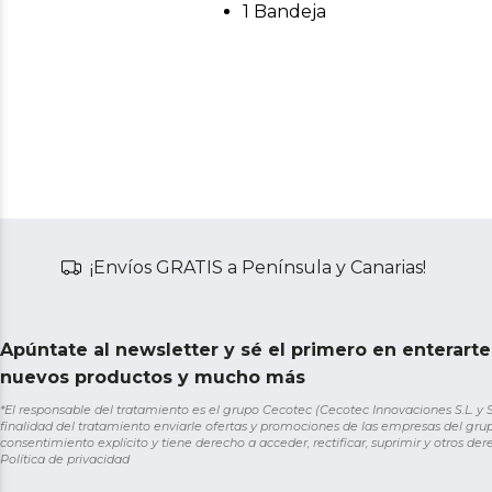
1 Bandeja
¡Envíos GRATIS a Península y Canarias!
Apúntate al newsletter y sé el primero en enterart
nuevos productos y mucho más
*El responsable del tratamiento es el grupo Cecotec (Cecotec Innovaciones S.L. y Sol
finalidad del tratamiento enviarle ofertas y promociones de las empresas del grup
consentimiento explícito y tiene derecho a acceder, rectificar, suprimir y otros de
Política de privacidad