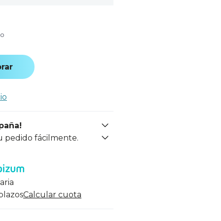
do
rar
io
spaña!
u pedido fácilmente.
aria
 plazos
Calcular cuota