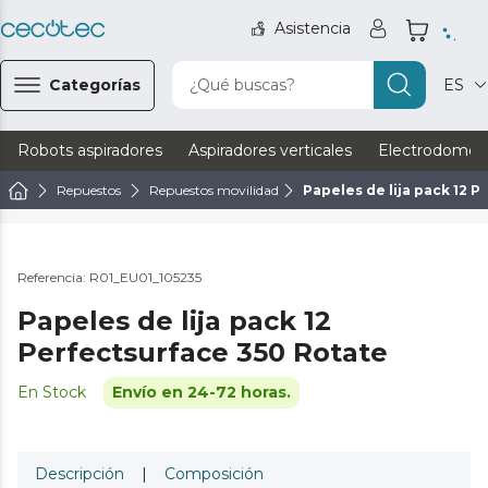
Asistencia
Categorías
¿Qué buscas?
ES
Robots aspiradores
Aspiradores verticales
Electrodomést
Repuestos
Repuestos movilidad
Papeles de lija pack 12 
Referencia: R01_EU01_105235
Papeles de lija pack 12
Perfectsurface 350 Rotate
En Stock
Envío en 24-72 horas.
Descripción
|
Composición