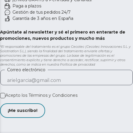
Paga a plazos
Gestión de tus pedidos 24/7
Garantía de 3 años en España
Apúntate al newsletter y sé el primero en enterarte de
promociones, nuevos productos y mucho más
*El responsable del tratamiento es el grupo Cecotec (Cecotec Innovaciones S.L. y
Solotriatlon S.L.), siendo la finalidad del tratamiento enviarle ofertas y
promociones de las empresas del grupo. La base de legitimación es el
consentimiento explícito y tiene derecho a acceder, rectificar, suprimir y otros
derechos, como se indica en nuestra
Política de privacidad
Correo electrónico
Acepto los
Términos y Condiciones
¡Me suscribo!