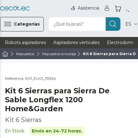
Asistencia
Categorías
¿Qué buscas?
ES
Robots aspiradores
Aspiradores verticales
Electrodomést
Repuestos
Repuestos bricolaje
Kit 6 Sierras para Sierra
Referencia: R01_EU01_115364
Kit 6 Sierras para Sierra De
Sable Longflex 1200
Home&Garden
Kit 6 Sierras
En Stock
Envío en 24-72 horas.