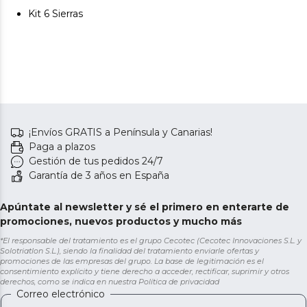
Kit 6 Sierras
¡Envíos GRATIS a Península y Canarias!
Paga a plazos
Gestión de tus pedidos 24/7
Garantía de 3 años en España
Apúntate al newsletter y sé el primero en enterarte de
promociones, nuevos productos y mucho más
*El responsable del tratamiento es el grupo Cecotec (Cecotec Innovaciones S.L. y
Solotriatlon S.L.), siendo la finalidad del tratamiento enviarle ofertas y
promociones de las empresas del grupo. La base de legitimación es el
consentimiento explícito y tiene derecho a acceder, rectificar, suprimir y otros
derechos, como se indica en nuestra
Política de privacidad
Correo electrónico