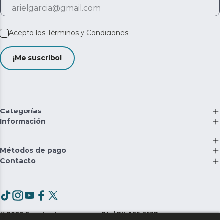
Acepto los
Términos y Condiciones
¡Me suscribo!
Categorías
Información
Métodos de pago
Contacto
©
2026
Cecotec Innovaciones S.L. | RII-AEE: 5537