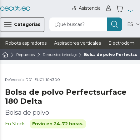
Asistencia
Categorías
¿Qué buscas?
ES
Robots aspiradores
Aspiradores verticales
Electrodomést
Repuestos
Repuestos bricolaje
Bolsa de polvo Perfectsur
Referencia: R01_EU01_104300
Bolsa de polvo Perfectsurface
180 Delta
Bolsa de polvo
En Stock
Envío en 24-72 horas.