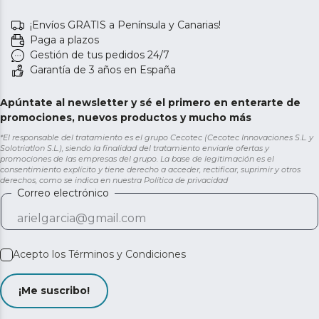
¡Envíos GRATIS a Península y Canarias!
Paga a plazos
Gestión de tus pedidos 24/7
Garantía de 3 años en España
Apúntate al newsletter y sé el primero en enterarte de
promociones, nuevos productos y mucho más
*El responsable del tratamiento es el grupo Cecotec (Cecotec Innovaciones S.L. y
Solotriatlon S.L.), siendo la finalidad del tratamiento enviarle ofertas y
promociones de las empresas del grupo. La base de legitimación es el
consentimiento explícito y tiene derecho a acceder, rectificar, suprimir y otros
derechos, como se indica en nuestra
Política de privacidad
Correo electrónico
Acepto los
Términos y Condiciones
¡Me suscribo!