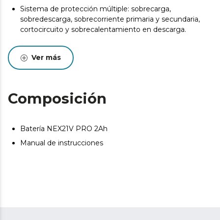
Sistema de protección múltiple: sobrecarga,
sobredescarga, sobrecorriente primaria y secundaria,
cortocircuito y sobrecalentamiento en descarga.
Regula la tasa de descarga de forma automática e
inteligente para cuidar la salud de la batería y evitar
Ver más
pérdidas de energía ante cambios bruscos de
temperatura.
Composición
Batería NEX21V PRO 2Ah
Manual de instrucciones