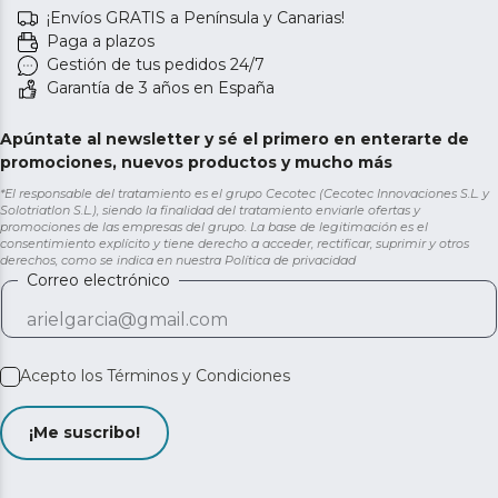
¡Envíos GRATIS a Península y Canarias!
Paga a plazos
Gestión de tus pedidos 24/7
Garantía de 3 años en España
Apúntate al newsletter y sé el primero en enterarte de
promociones, nuevos productos y mucho más
*El responsable del tratamiento es el grupo Cecotec (Cecotec Innovaciones S.L. y
Solotriatlon S.L.), siendo la finalidad del tratamiento enviarle ofertas y
promociones de las empresas del grupo. La base de legitimación es el
consentimiento explícito y tiene derecho a acceder, rectificar, suprimir y otros
derechos, como se indica en nuestra
Política de privacidad
Correo electrónico
Acepto los
Términos y Condiciones
¡Me suscribo!