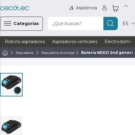
Asistencia
Categorías
¿Qué buscas?
ES
Robots aspiradores
Aspiradores verticales
Electrodomést
Repuestos
Repuestos bricolaje
Batería NEX21 2nd genera