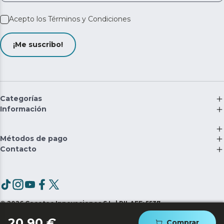
Acepto los
Términos y Condiciones
¡Me suscribo!
Categorías
Información
Métodos de pago
Contacto
©
2026
Cecotec Innovaciones S.L. | RII-AEE: 5537
20,90 €
Comprar