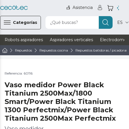
Asistencia
Categorías
¿Qué buscas?
ES
Robots aspiradores
Aspiradores verticales
Electrodomést
Repuestos
Repuestos cocina
Repuestos batidoras / picadoras
Referencia: 60116
Vaso medidor Power Black
Titanium 2500Max/1800
Smart/Power Black Titanium
1300 Perfectmix/Power Black
Titanium 2500Max Perfectmix
Vaso medidor