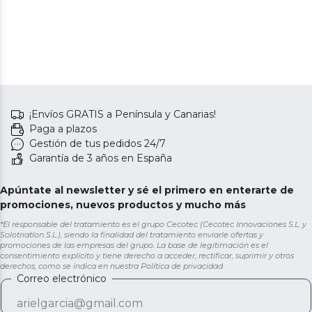
¡Envíos GRATIS a Península y Canarias!
Paga a plazos
Gestión de tus pedidos 24/7
Garantía de 3 años en España
Apúntate al newsletter y sé el primero en enterarte de
promociones, nuevos productos y mucho más
*El responsable del tratamiento es el grupo Cecotec (Cecotec Innovaciones S.L. y
Solotriatlon S.L.), siendo la finalidad del tratamiento enviarle ofertas y
promociones de las empresas del grupo. La base de legitimación es el
consentimiento explícito y tiene derecho a acceder, rectificar, suprimir y otros
derechos, como se indica en nuestra
Política de privacidad
Correo electrónico