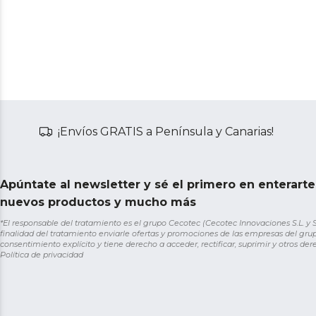
¡Envíos GRATIS a Península y Canarias!
Apúntate al newsletter y sé el primero en enterart
nuevos productos y mucho más
*El responsable del tratamiento es el grupo Cecotec (Cecotec Innovaciones S.L. y Sol
finalidad del tratamiento enviarle ofertas y promociones de las empresas del grup
consentimiento explícito y tiene derecho a acceder, rectificar, suprimir y otros de
Política de privacidad