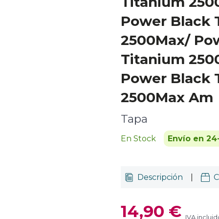
Titanium 250
Power Black 
2500Max/ Pow
Titanium 250
Power Black 
2500Max Am
Tapa
En Stock
Envío en 24
Descripción
|
C
14,90 €
IVA incluid