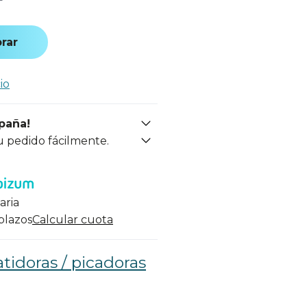
rar
io
spaña!
u pedido fácilmente.
aria
 plazos
Calcular cuota
tidoras / picadoras