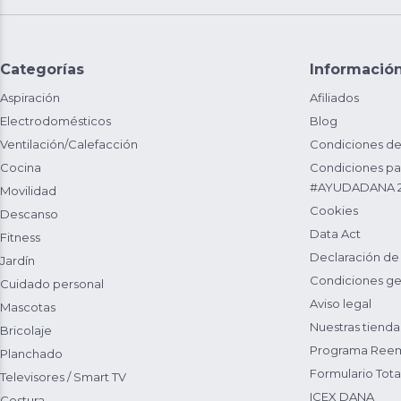
Categorías
Informació
Aspiración
Afiliados
Electrodomésticos
Blog
Ventilación/Calefacción
Condiciones de
Cocina
Condiciones par
#AYUDADANA 
Movilidad
Cookies
Descanso
Data Act
Fitness
Declaración de
Jardín
Condiciones ge
Cuidado personal
Aviso legal
Mascotas
Nuestras tienda
Bricolaje
Programa Reem
Planchado
Formulario Total
Televisores / Smart TV
ICEX DANA
Costura