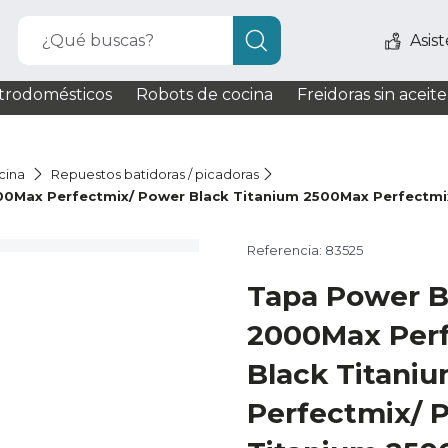
¿Qué buscas?
Asis
trodomésticos
Robots de cocina
Freidoras sin aceite
cina
Repuestos batidoras / picadoras
00Max Perfectmix/ Power Black Titanium 2500Max Perfectmi
Referencia: 83525
Tapa Power B
2000Max Per
Black Titani
Perfectmix/ 