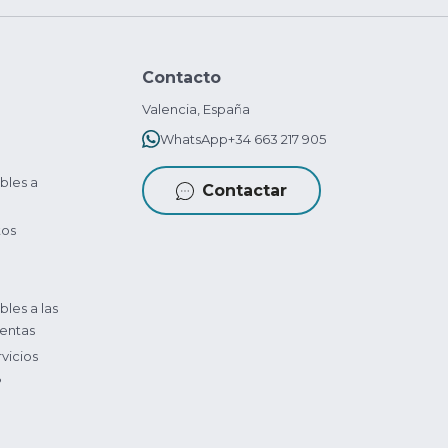
Contacto
Valencia, España
WhatsApp
+34 663 217 905
bles a
Contactar
tos
bles a las
entas
vicios
?