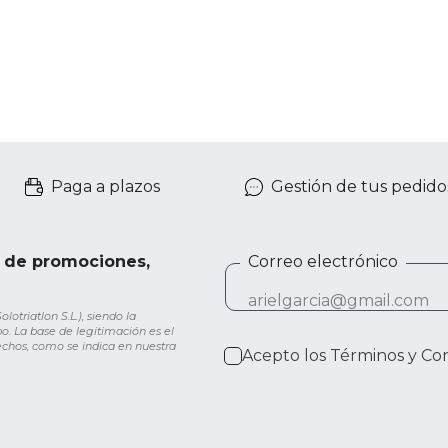
Paga a plazos
Gestión de tus pedido
e de promociones,
Correo electrónico
otriatlon S.L.), siendo la
o. La base de legitimación es el
rechos, como se indica en nuestra
Acepto los
Términos y Co