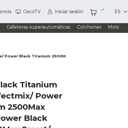
tencia
CecoTV
Iniciar sesión
ES
Cafeteras superautomáticas
Colchones
Moldead
x/ Power Black Titanium 2500Max Smart/ Power Black Tita
lack Titanium
fectmix/ Power
um 2500Max
Power Black