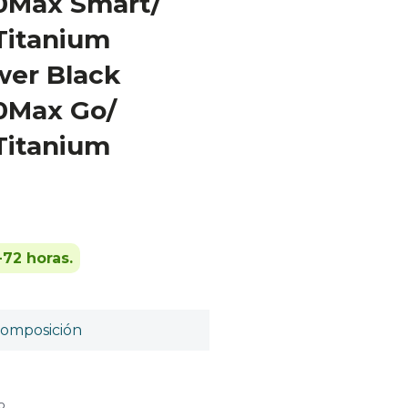
0Max Smart/
Titanium
er Black
0Max Go/
Titanium
-72 horas.
omposición
o