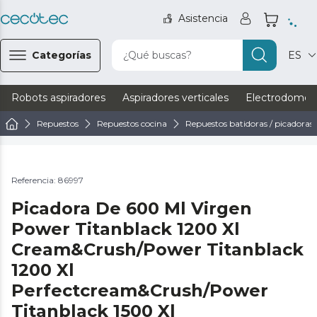
Asistencia
Categorías
¿Qué buscas?
ES
Robots aspiradores
Aspiradores verticales
Electrodomést
Repuestos
Repuestos cocina
Repuestos batidoras / picadoras
Referencia: 86997
Picadora De 600 Ml Virgen
Power Titanblack 1200 Xl
Cream&Crush/Power Titanblack
1200 Xl
Perfectcream&Crush/Power
Titanblack 1500 Xl