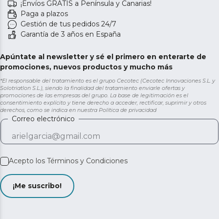
¡Envíos GRATIS a Península y Canarias!
Paga a plazos
Gestión de tus pedidos 24/7
Garantía de 3 años en España
Apúntate al newsletter y sé el primero en enterarte de
promociones, nuevos productos y mucho más
*El responsable del tratamiento es el grupo Cecotec (Cecotec Innovaciones S.L. y
Solotriatlon S.L.), siendo la finalidad del tratamiento enviarle ofertas y
promociones de las empresas del grupo. La base de legitimación es el
consentimiento explícito y tiene derecho a acceder, rectificar, suprimir y otros
derechos, como se indica en nuestra
Política de privacidad
Correo electrónico
Acepto los
Términos y Condiciones
¡Me suscribo!