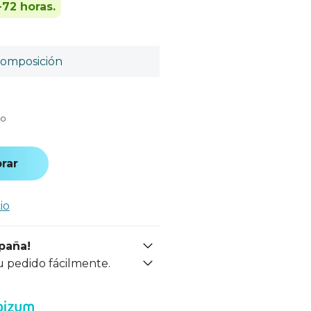
-72 horas.
omposición
do
rar
io
spaña!
u pedido fácilmente.