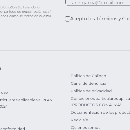
otriatlon S.L.), siendo la
o. La base de legitimación es el
rechos, como se indica en nuestra
Acepto los
Términos y Co
n
Política de Calidad
Canal de denuncia
Política de privacidad
 uso
Condiciones particulares aplica
ticulares aplicables al PLAN
"PRODUCTOS CON ALMA"
2024
Documentación de los produc
Reciclaje
Quienes somos
 conformidad