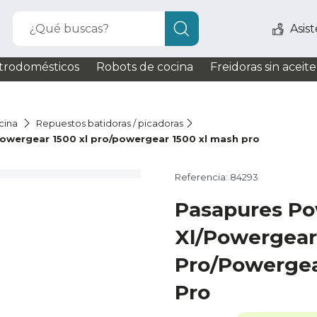
¿Qué buscas?
Asis
trodomésticos
Robots de cocina
Freidoras sin aceite
cina
Repuestos batidoras / picadoras
owergear 1500 xl pro/powergear 1500 xl mash pro
Referencia: 84293
Pasapures Po
Xl/Powergear
Pro/Powergea
Pro