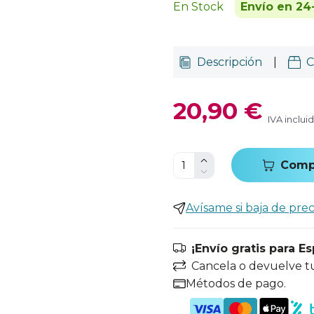
En Stock
Envío en 24
Descripción
|
C
20,90 €
IVA inclui
Comp
Avísame si baja de prec
¡Envío gratis para E
Cancela o devuelve t
Métodos de pago.