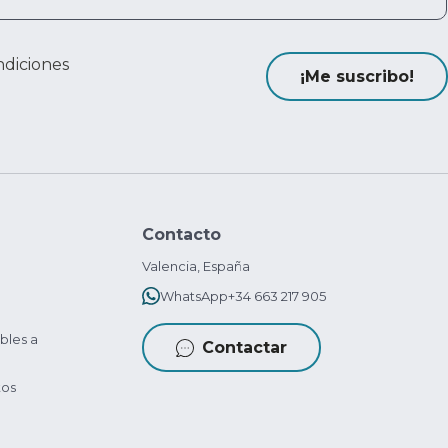
ndiciones
¡Me suscribo!
Contacto
Valencia, España
WhatsApp
+34 663 217 905
bles a
Contactar
tos