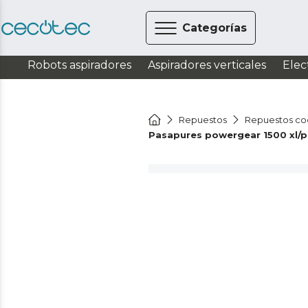
Categorías
Robots aspiradores
Aspiradores verticales
Elec
Repuestos
Repuestos co
Pasapures powergear 1500 xl/p