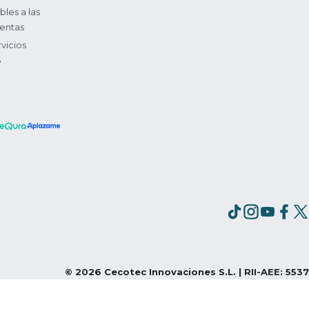
bles a las
entas
vicios
?
©
2026
Cecotec Innovaciones S.L. | RII-AEE: 5537