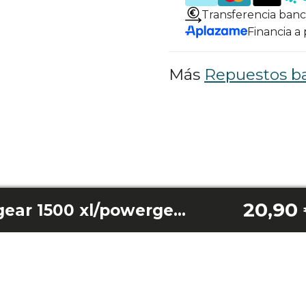
Transferencia banc
Financia a
Más
Repuestos ba
20,90
Pasapures powergear 1500 xl/powergear 1500 xl pro/powergear 1500 xl mash pro