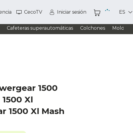
tencia
CecoTV
Iniciar sesión
ES
Cafeteras superautomáticas
Colchones
Moldead
wergear 1500
 1500 Xl
r 1500 Xl Mash