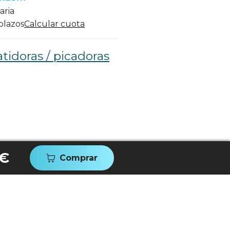
aria
 plazos
Calcular cuota
tidoras / picadoras
 €
Comprar