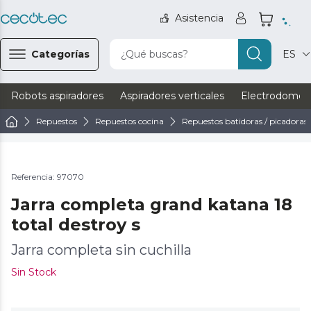
Asistencia
Categorías
¿Qué buscas?
ES
Robots aspiradores
Aspiradores verticales
Electrodomést
Repuestos
Repuestos cocina
Repuestos batidoras / picadoras
Referencia: 97070
Jarra completa grand katana 18
total destroy s
Jarra completa sin cuchilla
Sin Stock