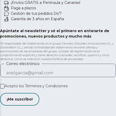
¡Envíos GRATIS a Península y Canarias!
Paga a plazos
Gestión de tus pedidos 24/7
Garantía de 3 años en España
Apúntate al newsletter y sé el primero en enterarte de
promociones, nuevos productos y mucho más
*El responsable del tratamiento es el grupo Cecotec (Cecotec Innovaciones S.L. y
Solotriatlon S.L.), siendo la finalidad del tratamiento enviarle ofertas y
promociones de las empresas del grupo. La base de legitimación es el
consentimiento explícito y tiene derecho a acceder, rectificar, suprimir y otros
derechos, como se indica en nuestra
Política de privacidad
Correo electrónico
Acepto los
Términos y Condiciones
¡Me suscribo!