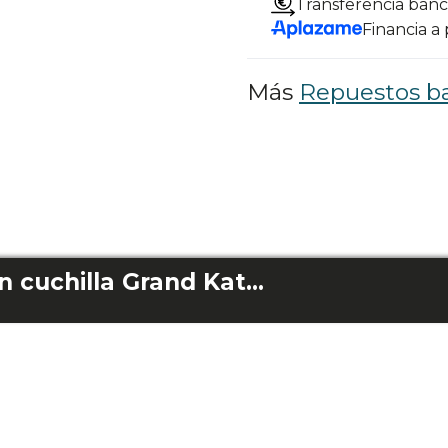
Transferencia banc
Financia a
Más
Repuestos ba
Jarra completa con cuchilla Grand Katana 2700Max Total Destroy W/ Grand Katana 2100Max Total Destroy B Am