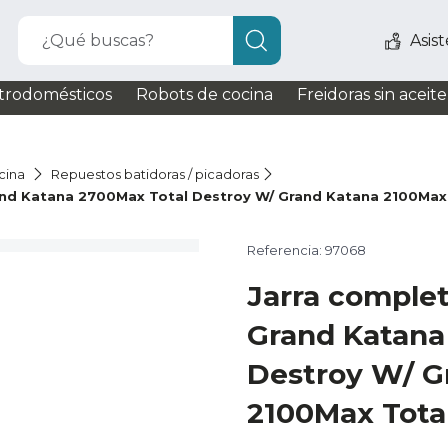
¿Qué buscas?
Asis
trodomésticos
Robots de cocina
Freidoras sin aceite
cina
Repuestos batidoras / picadoras
rand Katana 2700Max Total Destroy W/ Grand Katana 2100Max
Referencia: 97068
Jarra complet
Grand Katana
Destroy W/ G
2100Max Tota