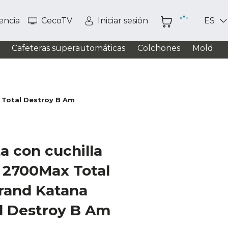
tencia
CecoTV
Iniciar sesión
ES
Cafeteras superautomáticas
Colchones
Moldead
 Total Destroy B Am
a con cuchilla
 2700Max Total
rand Katana
l Destroy B Am