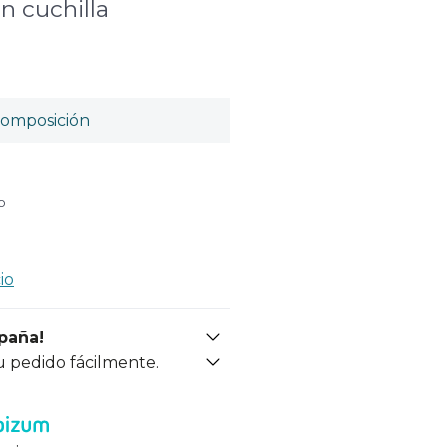
n cuchilla
omposición
o
io
spaña!
u pedido fácilmente.