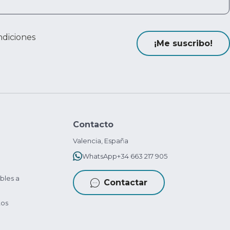
ndiciones
¡Me suscribo!
Contacto
Valencia, España
WhatsApp
+34 663 217 905
bles a
Contactar
tos