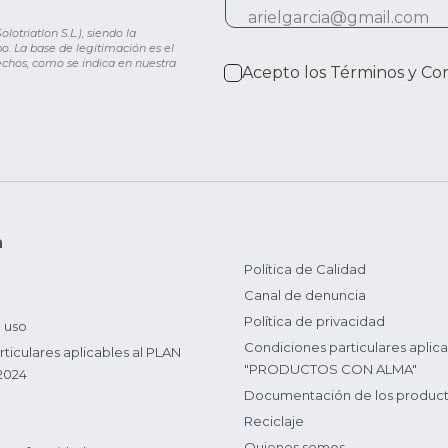
otriatlon S.L.), siendo la
o. La base de legitimación es el
rechos, como se indica en nuestra
Acepto los
Términos y Co
n
Política de Calidad
Canal de denuncia
Política de privacidad
 uso
Condiciones particulares aplica
ticulares aplicables al PLAN
"PRODUCTOS CON ALMA"
2024
Documentación de los produc
Reciclaje
Quienes somos