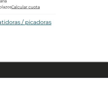
aria
 plazos
Calcular cuota
tidoras / picadoras