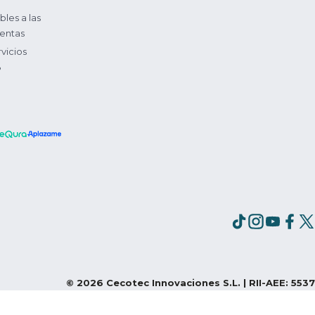
bles a las
entas
vicios
?
©
2026
Cecotec Innovaciones S.L. | RII-AEE: 5537