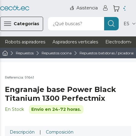
Asistencia
Categorías
¿Qué buscas?
ES
Robots aspiradores
Aspiradores verticales
Electrodomést
Repuestos
Repuestos cocina
Repuestos batidoras / picadoras
Referencia: 91641
Engranaje base Power Black
Titanium 1300 Perfectmix
En Stock
Envío en 24-72 horas.
Descripción
|
Composición