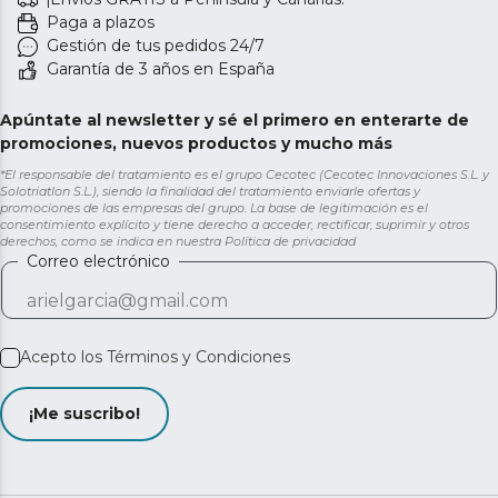
Paga a plazos
Gestión de tus pedidos 24/7
Garantía de 3 años en España
Apúntate al newsletter y sé el primero en enterarte de
promociones, nuevos productos y mucho más
*El responsable del tratamiento es el grupo Cecotec (Cecotec Innovaciones S.L. y
Solotriatlon S.L.), siendo la finalidad del tratamiento enviarle ofertas y
promociones de las empresas del grupo. La base de legitimación es el
consentimiento explícito y tiene derecho a acceder, rectificar, suprimir y otros
derechos, como se indica en nuestra
Política de privacidad
Correo electrónico
Acepto los
Términos y Condiciones
¡Me suscribo!