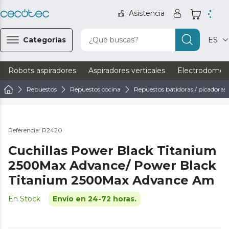
Asistencia
Categorías
¿Qué buscas?
ES
Robots aspiradores
Aspiradores verticales
Electrodomést
Repuestos
Repuestos cocina
Repuestos batidoras / picadoras
Referencia: R2420
Cuchillas Power Black Titanium
2500Max Advance/ Power Black
Titanium 2500Max Advance Am
En Stock
Envío en 24-72 horas.