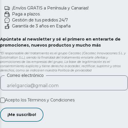
¡Envíos GRATIS a Península y Canarias!
Paga a plazos
Gestión de tus pedidos 24/7
Garantía de 3 años en España
Apúntate al newsletter y sé el primero en enterarte de
promociones, nuevos productos y mucho más
*El responsable del tratamiento es el grupo Cecotec (Cecotec Innovaciones S.L. y
Solotriatlon S.L.), siendo la finalidad del tratamiento enviarle ofertas y
promociones de las empresas del grupo. La base de legitimación es el
consentimiento explícito y tiene derecho a acceder, rectificar, suprimir y otros
derechos, como se indica en nuestra
Política de privacidad
Correo electrónico
Acepto los
Términos y Condiciones
¡Me suscribo!