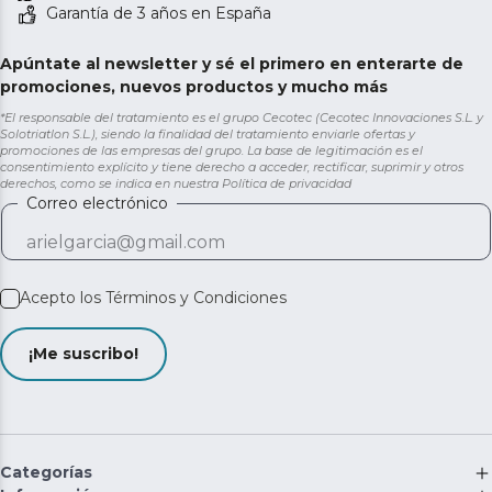
Garantía de 3 años en España
Apúntate al newsletter y sé el primero en enterarte de
promociones, nuevos productos y mucho más
*El responsable del tratamiento es el grupo Cecotec (Cecotec Innovaciones S.L. y
Solotriatlon S.L.), siendo la finalidad del tratamiento enviarle ofertas y
promociones de las empresas del grupo. La base de legitimación es el
consentimiento explícito y tiene derecho a acceder, rectificar, suprimir y otros
derechos, como se indica en nuestra
Política de privacidad
Correo electrónico
Acepto los
Términos y Condiciones
¡Me suscribo!
Categorías