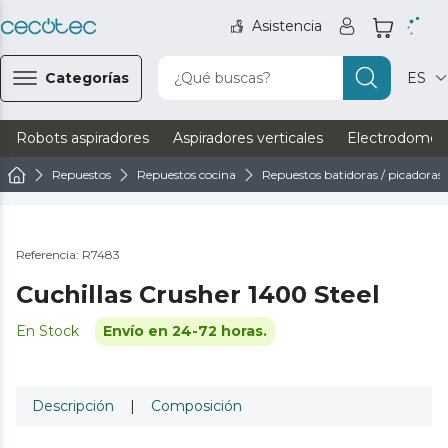
Asistencia
Categorías
¿Qué buscas?
ES
Robots aspiradores
Aspiradores verticales
Electrodomést
Repuestos
Repuestos cocina
Repuestos batidoras / picadoras
Referencia: R7483
Cuchillas Crusher 1400 Steel
En Stock
Envío en 24-72 horas.
Descripción
|
Composición