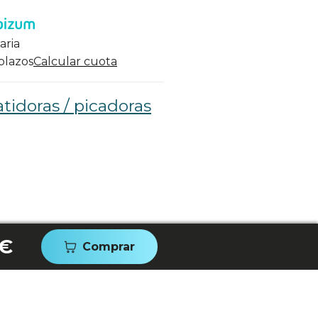
aria
 plazos
Calcular cuota
tidoras / picadoras
 €
Comprar