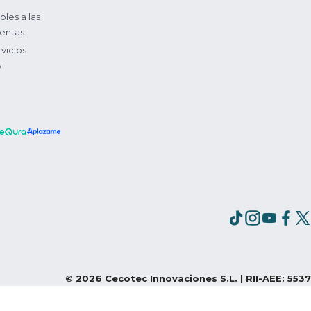
bles a las
entas
vicios
?
©
2026
Cecotec Innovaciones S.L. | RII-AEE: 5537