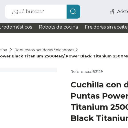
¿Qué buscas?
Asis
trodomésticos
Robots de cocina
Freidoras sin aceite
cina
Repuestos batidoras / picadoras
 Power Black Titanium 2500Max/ Power Black Titanium 2500
Referencia: 93129
Cuchilla con 
Puntas Power
Titanium 250
Black Titani