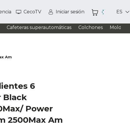
tencia
CecoTV
Iniciar sesión
ES
Cafeteras superautomáticas
Colchones
Moldead
Max Am
dientes 6
 Black
0Max/ Power
um 2500Max Am