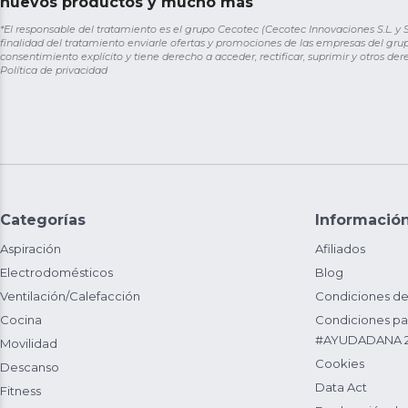
nuevos productos y mucho más
*El responsable del tratamiento es el grupo Cecotec (Cecotec Innovaciones S.L. y Sol
finalidad del tratamiento enviarle ofertas y promociones de las empresas del grup
consentimiento explícito y tiene derecho a acceder, rectificar, suprimir y otros de
Política de privacidad
Categorías
Informació
Aspiración
Afiliados
Electrodomésticos
Blog
Ventilación/Calefacción
Condiciones de
Cocina
Condiciones par
#AYUDADANA 
Movilidad
Cookies
Descanso
Data Act
Fitness