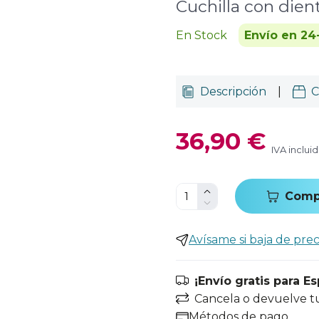
Cuchilla con dien
En Stock
Envío en 24
Descripción
|
C
36,90 €
IVA inclui
Comp
Avísame si baja de prec
¡Envío gratis para E
Cancela o devuelve t
Métodos de pago.