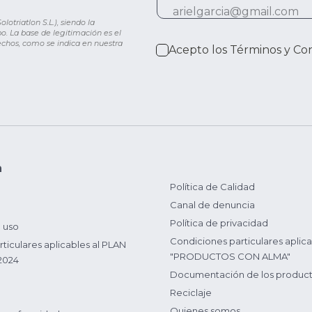
otriatlon S.L.), siendo la
o. La base de legitimación es el
rechos, como se indica en nuestra
Acepto los
Términos y Co
n
Política de Calidad
Canal de denuncia
Política de privacidad
 uso
Condiciones particulares aplica
ticulares aplicables al PLAN
"PRODUCTOS CON ALMA"
2024
Documentación de los produc
Reciclaje
Quienes somos