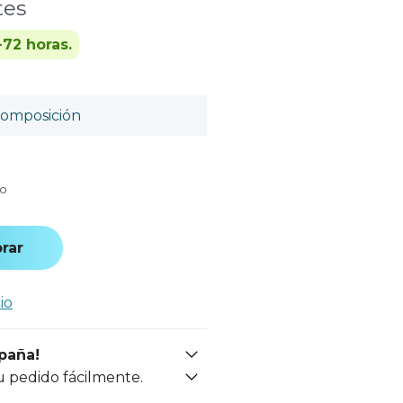
tes
-72 horas.
omposición
do
rar
io
spaña!
u pedido fácilmente.