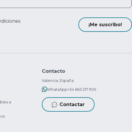
ndiciones
¡Me suscribo!
Contacto
Valencia, España
WhatsApp
+34 663 217 905
bles a
Contactar
tos