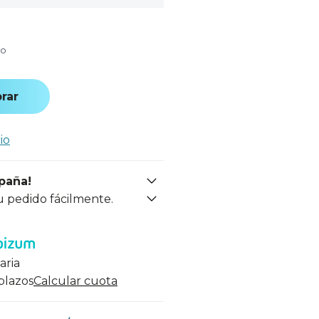
do
rar
io
spaña!
u pedido fácilmente.
aria
 plazos
Calcular cuota