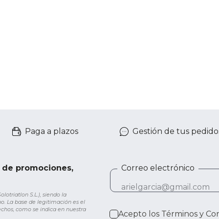
Paga a plazos
Gestión de tus pedido
e de promociones,
Correo electrónico
otriatlon S.L.), siendo la
o. La base de legitimación es el
rechos, como se indica en nuestra
Acepto los
Términos y Co