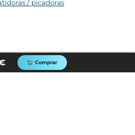
tidoras / picadoras
 €
Comprar