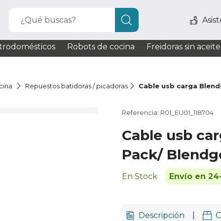
¿Qué buscas?
Asis
trodomésticos
Robots de cocina
Freidoras sin aceite
cina
Repuestos batidoras / picadoras
Cable usb carga Blen
Referencia: R01_EU01_118704
Cable usb ca
Pack/ Blendg
En Stock
Envío en 24
Descripción
|
C