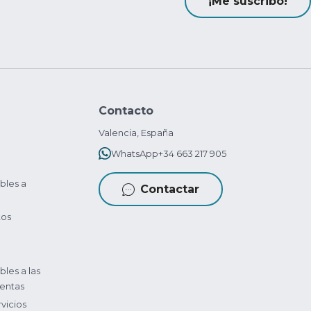
¡Me suscribo!
Contacto
Valencia, España
WhatsApp
+34 663 217 905
bles a
Contactar
tos
bles a las
entas
vicios