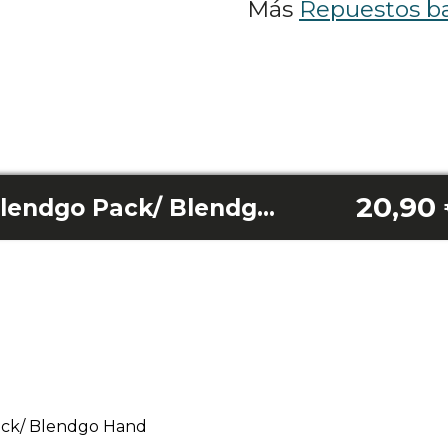
Más
Repuestos ba
20,90
Cable usb carga Blendgo Pack/ Blendgo Hand
ack/ Blendgo Hand