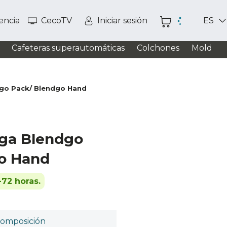
tencia
CecoTV
Iniciar sesión
ES
Cafeteras superautomáticas
Colchones
Moldead
dgo Pack/ Blendgo Hand
rga Blendgo
o Hand
-72 horas.
omposición