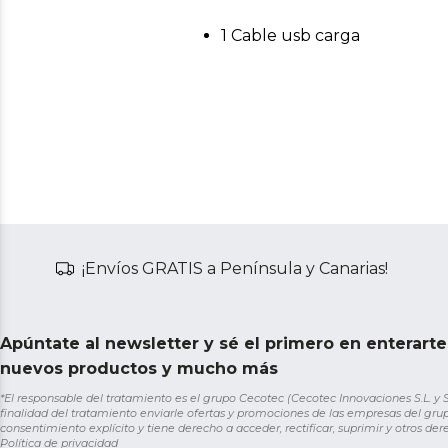
1 Cable usb carga
¡Envíos GRATIS a Península y Canarias!
Apúntate al newsletter y sé el primero en enterart
nuevos productos y mucho más
*El responsable del tratamiento es el grupo Cecotec (Cecotec Innovaciones S.L. y Sol
finalidad del tratamiento enviarle ofertas y promociones de las empresas del grup
consentimiento explícito y tiene derecho a acceder, rectificar, suprimir y otros de
Política de privacidad