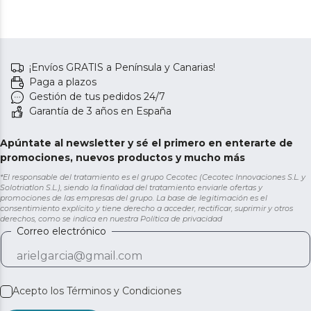
¡Envíos GRATIS a Península y Canarias!
Paga a plazos
Gestión de tus pedidos 24/7
Garantía de 3 años en España
Apúntate al newsletter y sé el primero en enterarte de
promociones, nuevos productos y mucho más
*El responsable del tratamiento es el grupo Cecotec (Cecotec Innovaciones S.L. y
Solotriatlon S.L.), siendo la finalidad del tratamiento enviarle ofertas y
promociones de las empresas del grupo. La base de legitimación es el
consentimiento explícito y tiene derecho a acceder, rectificar, suprimir y otros
derechos, como se indica en nuestra
Política de privacidad
Correo electrónico
Acepto los
Términos y Condiciones