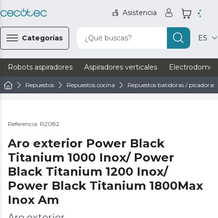
Asistencia
Categorías
¿Qué buscas?
ES
Robots aspiradores
Aspiradores verticales
Electrodomést
Repuestos
Repuestos cocina
Repuestos batidoras / picadoras
Referencia: R2082
Aro exterior Power Black
Titanium 1000 Inox/ Power
Black Titanium 1200 Inox/
Power Black Titanium 1800Max
Inox Am
Aro exterior