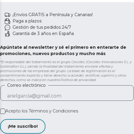
¡Envíos GRATIS a Península y Canarias!
Paga a plazos
Gestión de tus pedidos 24/7
Garantía de 3 años en España
Apúntate al newsletter y sé el primero en enterarte de
promociones, nuevos productos y mucho más
*El responsable del tratamiento es el grupo Cecotec (Cecotec Innovaciones S.L. y
Solotriatlon S.L.), siendo la finalidad del tratamiento enviarle ofertas y
promociones de las empresas del grupo. La base de legitimación es el
consentimiento explícito y tiene derecho a acceder, rectificar, suprimir y otros
derechos, como se indica en nuestra
Política de privacidad
Correo electrónico
Acepto los
Términos y Condiciones
¡Me suscribo!