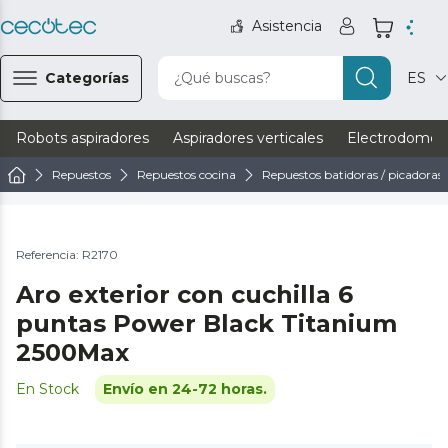
Asistencia
Categorías
¿Qué buscas?
ES
Robots aspiradores
Aspiradores verticales
Electrodomést
Repuestos
Repuestos cocina
Repuestos batidoras / picadoras
Referencia: R2170
Aro exterior con cuchilla 6
puntas Power Black Titanium
2500Max
En Stock
Envío en 24-72 horas.