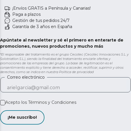
¡Envíos GRATIS a Península y Canarias!
Paga a plazos
Gestión de tus pedidos 24/7
Garantía de 3 años en España
Apúntate al newsletter y sé el primero en enterarte de
promociones, nuevos productos y mucho más
*El responsable del tratamiento es el grupo Cecotec (Cecotec Innovaciones S.L. y
Solotriatlon S.L.), siendo la finalidad del tratamiento enviarle ofertas y
promociones de las empresas del grupo. La base de legitimación es el
consentimiento explícito y tiene derecho a acceder, rectificar, suprimir y otros
derechos, como se indica en nuestra
Política de privacidad
Correo electrónico
Acepto los
Términos y Condiciones
¡Me suscribo!