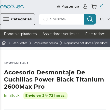
Asistencia
Categorías
¿Qué buscas?
ES
Robots aspiradores
Aspiradores verticales
Electrodomést
Repuestos
Repuestos cocina
Repuestos batidoras / picadoras
Referencia: R2173
Accesorio Desmontaje De
Cuchillas Power Black Titanium
2600Max Pro
En Stock
Envío en 24-72 horas.