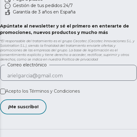
Gestión de tus pedidos 24/7
Garantía de 3 años en España
Apúntate al newsletter y sé el primero en enterarte de
promociones, nuevos productos y mucho más
*El responsable del tratamiento es el grupo Cecotec (Cecotec Innovaciones S.L. y
Solotriatlon S.L.), siendo la finalidad del tratamiento enviarle ofertas y
promociones de las empresas del grupo. La base de legitimación es el
consentimiento explícito y tiene derecho a acceder, rectificar, suprimir y otros
derechos, como se indica en nuestra
Política de privacidad
Correo electrónico
Acepto los
Términos y Condiciones
¡Me suscribo!