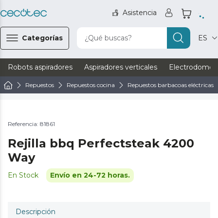
Asistencia
Categorías
¿Qué buscas?
ES
Robots aspiradores
Aspiradores verticales
Electrodomést
Repuestos
Repuestos cocina
Repuestos barbacoas eléctricas
Referencia: 81861
Rejilla bbq Perfectsteak 4200
Way
En Stock
Envío en 24-72 horas.
Descripción