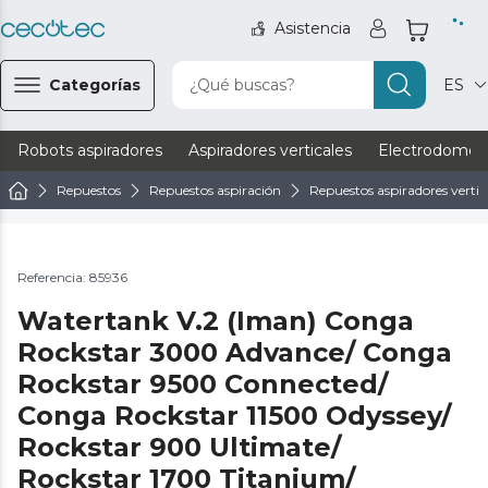
Asistencia
Categorías
¿Qué buscas?
ES
Robots aspiradores
Aspiradores verticales
Electrodomést
Repuestos
Repuestos aspiración
Repuestos aspiradores vertic
Referencia: 85936
Watertank V.2 (Iman) Conga
Rockstar 3000 Advance/ Conga
Rockstar 9500 Connected/
Conga Rockstar 11500 Odyssey/
Rockstar 900 Ultimate/
Rockstar 1700 Titanium/