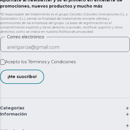
Apúntate al newsletter y sé el primero en enterarte de
promociones, nuevos productos y mucho más
*El responsable del tratamiento es el grupo Cecotec (Cecotec Innovaciones S.L. y
Solotriatlon S.L.), siendo la finalidad del tratamiento enviarle ofertas y
promociones de las empresas del grupo. La base de legitimación es el
consentimiento explícito y tiene derecho a acceder, rectificar, suprimir y otros
derechos, como se indica en nuestra
Política de privacidad
Correo electrónico
Acepto los
Términos y Condiciones
¡Me suscribo!
Categorías
Información