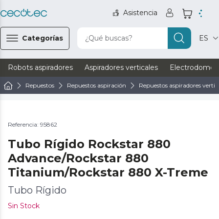
Asistencia
Categorías
¿Qué buscas?
ES
Robots aspiradores
Aspiradores verticales
Electrodomést
Repuestos
Repuestos aspiración
Repuestos aspiradores vertic
Referencia: 95862
Tubo Rígido Rockstar 880
Advance/Rockstar 880
Titanium/Rockstar 880 X-Treme
Tubo Rígido
Sin Stock