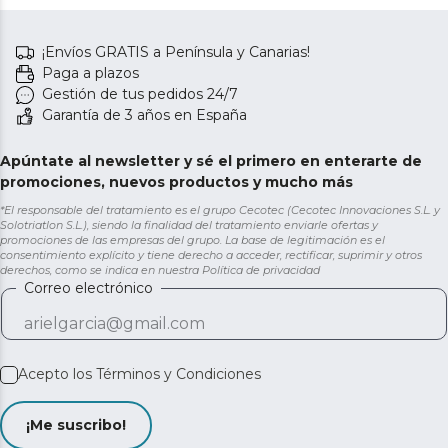
¡Envíos GRATIS a Península y Canarias!
Paga a plazos
Gestión de tus pedidos 24/7
Garantía de 3 años en España
Apúntate al newsletter y sé el primero en enterarte de
promociones, nuevos productos y mucho más
*El responsable del tratamiento es el grupo Cecotec (Cecotec Innovaciones S.L. y
Solotriatlon S.L.), siendo la finalidad del tratamiento enviarle ofertas y
promociones de las empresas del grupo. La base de legitimación es el
consentimiento explícito y tiene derecho a acceder, rectificar, suprimir y otros
derechos, como se indica en nuestra
Política de privacidad
Correo electrónico
Acepto los
Términos y Condiciones
¡Me suscribo!