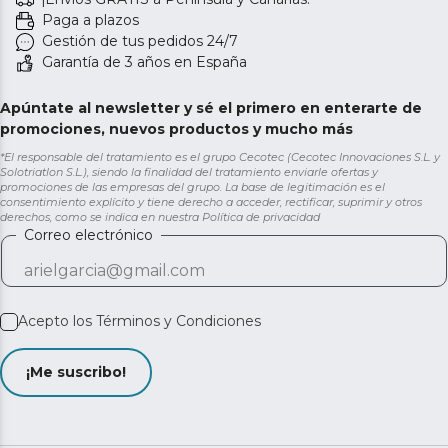
Paga a plazos
Gestión de tus pedidos 24/7
Garantía de 3 años en España
Apúntate al newsletter y sé el primero en enterarte de
promociones, nuevos productos y mucho más
*El responsable del tratamiento es el grupo Cecotec (Cecotec Innovaciones S.L. y
Solotriatlon S.L.), siendo la finalidad del tratamiento enviarle ofertas y
promociones de las empresas del grupo. La base de legitimación es el
consentimiento explícito y tiene derecho a acceder, rectificar, suprimir y otros
derechos, como se indica en nuestra
Política de privacidad
Correo electrónico
Acepto los
Términos y Condiciones
¡Me suscribo!