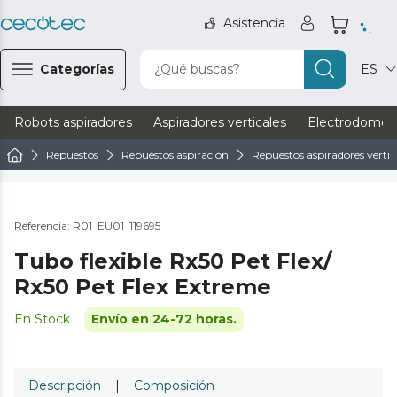
Asistencia
Categorías
¿Qué buscas?
ES
Robots aspiradores
Aspiradores verticales
Electrodomést
Repuestos
Repuestos aspiración
Repuestos aspiradores vertic
Referencia: R01_EU01_119695
Tubo flexible Rx50 Pet Flex/
Rx50 Pet Flex Extreme
En Stock
Envío en 24-72 horas.
Descripción
|
Composición