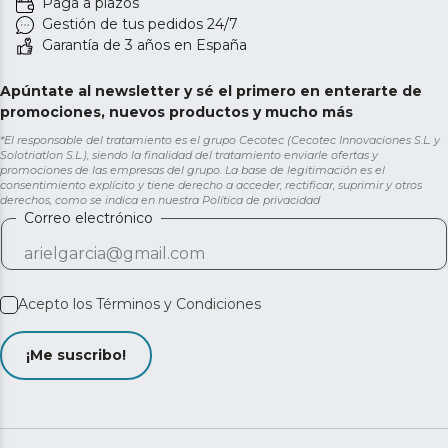
Paga a plazos
Gestión de tus pedidos 24/7
Garantía de 3 años en España
Apúntate al newsletter y sé el primero en enterarte de
promociones, nuevos productos y mucho más
*El responsable del tratamiento es el grupo Cecotec (Cecotec Innovaciones S.L. y
Solotriatlon S.L.), siendo la finalidad del tratamiento enviarle ofertas y
promociones de las empresas del grupo. La base de legitimación es el
consentimiento explícito y tiene derecho a acceder, rectificar, suprimir y otros
derechos, como se indica en nuestra
Política de privacidad
Correo electrónico
Acepto los
Términos y Condiciones
¡Me suscribo!