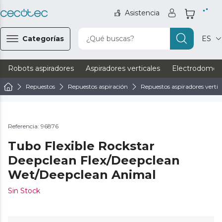
Asistencia
Categorías
¿Qué buscas?
ES
Robots aspiradores
Aspiradores verticales
Electrodomést
Repuestos
Repuestos aspiración
Repuestos aspiradores vertic
Referencia: 96876
Tubo Flexible Rockstar
Deepclean Flex/Deepclean
Wet/Deepclean Animal
Sin Stock