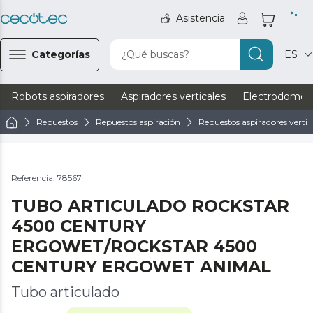
Asistencia
Categorías
¿Qué buscas?
ES
Robots aspiradores
Aspiradores verticales
Electrodomést
Repuestos
Repuestos aspiración
Repuestos aspiradores vertic
Referencia: 78567
TUBO ARTICULADO ROCKSTAR
4500 CENTURY
ERGOWET/ROCKSTAR 4500
CENTURY ERGOWET ANIMAL
Tubo articulado