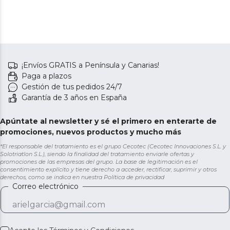
¡Envíos GRATIS a Península y Canarias!
Paga a plazos
Gestión de tus pedidos 24/7
Garantía de 3 años en España
Apúntate al newsletter y sé el primero en enterarte de
promociones, nuevos productos y mucho más
*El responsable del tratamiento es el grupo Cecotec (Cecotec Innovaciones S.L. y
Solotriatlon S.L.), siendo la finalidad del tratamiento enviarle ofertas y
promociones de las empresas del grupo. La base de legitimación es el
consentimiento explícito y tiene derecho a acceder, rectificar, suprimir y otros
derechos, como se indica en nuestra
Política de privacidad
Correo electrónico