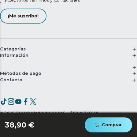
Acepto los
Términos y Condiciones
¡Me suscribo!
Categorías
Información
Métodos de pago
Contacto
©
2026
Cecotec Innovaciones S.L. | RII-AEE: 5537
38,90 €
Comprar