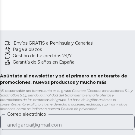
¡Envíos GRATIS a Península y Canarias!
Paga a plazos
Gestión de tus pedidos 24/7
Garantía de 3 años en España
Apúntate al newsletter y sé el primero en enterarte de
promociones, nuevos productos y mucho más
*El responsable del tratamiento es el grupo Cecotec (Cecotec Innovaciones S.L. y
Solotriatlon S.L.), siendo la finalidad del tratamiento enviarle ofertas y
promociones de las empresas del grupo. La base de legitimación es el
consentimiento explícito y tiene derecho a acceder, rectificar, suprimir y otros
derechos, como se indica en nuestra
Política de privacidad
Correo electrónico