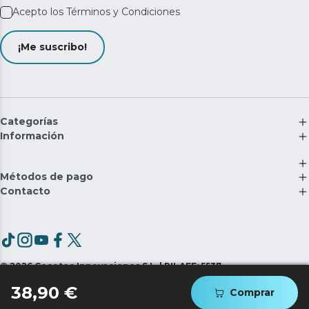
Acepto los
Términos y Condiciones
¡Me suscribo!
Categorías
Información
Métodos de pago
Contacto
©
2026
Cecotec Innovaciones S.L. | RII-AEE: 5537
38,90 €
Comprar