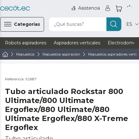
Asistencia
Categorías
¿Qué buscas?
ES
Robots aspiradores
Aspiradores verticales
Electrodomést
Repuestos
Repuestos aspiración
Repuestos aspiradores vertic
Referencia: 92687
Tubo articulado Rockstar 800
Ultimate/800 Ultimate
Ergoflex/880 Ultimate/880
Ultimate Ergoflex/880 X-Treme
Ergoflex
Tubo articulado