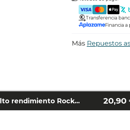
Transferencia banc
Financia a
Más
Repuestos as
20,90
Soporte filtro de alto rendimiento Rockstar 350 Longlife Jalisco/350 Longlife Flex