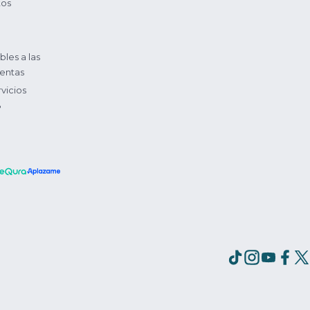
tos
bles a las
entas
vicios
?