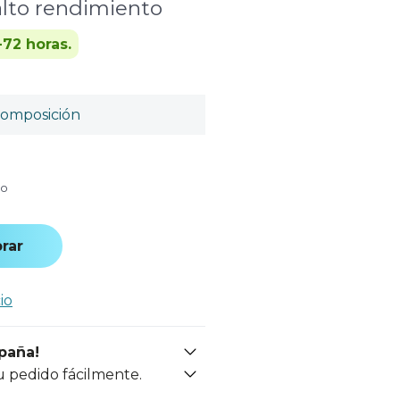
 alto rendimiento
-72 horas.
omposición
do
rar
io
spaña!
u pedido fácilmente.