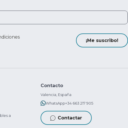
ndiciones
¡Me suscribo!
Contacto
Valencia, España
WhatsApp
+34 663 217 905
bles a
Contactar