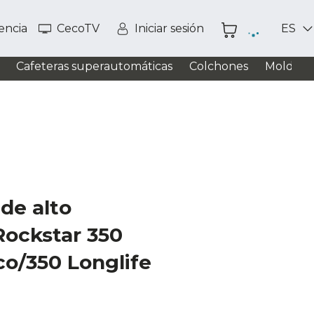
tencia
CecoTV
Iniciar sesión
ES
Cafeteras superautomáticas
Colchones
Moldead
 de alto
Rockstar 350
sco/350 Longlife