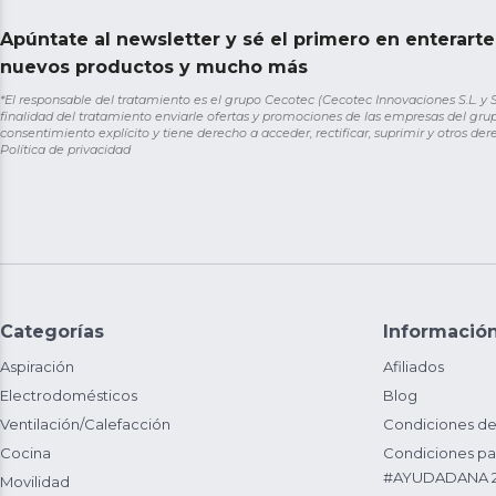
Apúntate al newsletter y sé el primero en enterart
nuevos productos y mucho más
*El responsable del tratamiento es el grupo Cecotec (Cecotec Innovaciones S.L. y Sol
finalidad del tratamiento enviarle ofertas y promociones de las empresas del grup
consentimiento explícito y tiene derecho a acceder, rectificar, suprimir y otros de
Política de privacidad
Categorías
Informació
Aspiración
Afiliados
Electrodomésticos
Blog
Ventilación/Calefacción
Condiciones de
Cocina
Condiciones par
#AYUDADANA 
Movilidad