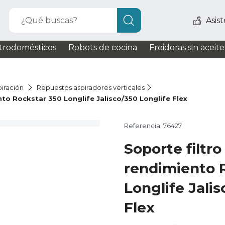
¿Qué buscas?
Asis
trodomésticos
Robots de cocina
Freidoras sin aceite
iración
Repuestos aspiradores verticales
nto Rockstar 350 Longlife Jalisco/350 Longlife Flex
Referencia: 76427
Soporte filtro
rendimiento 
Longlife Jali
Flex