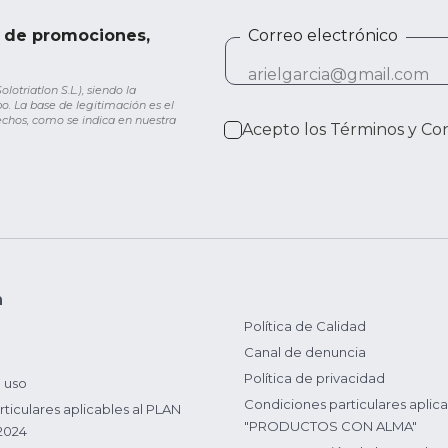
e de promociones,
Correo electrónico
otriatlon S.L.), siendo la
o. La base de legitimación es el
rechos, como se indica en nuestra
Acepto los
Términos y Co
n
Política de Calidad
Canal de denuncia
Política de privacidad
 uso
Condiciones particulares aplica
ticulares aplicables al PLAN
"PRODUCTOS CON ALMA"
2024