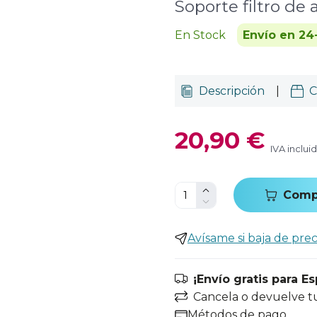
Soporte filtro de
En Stock
Envío en 24
Descripción
|
C
20,90 €
IVA inclui
Comp
Avísame si baja de prec
¡Envío gratis para E
Cancela o devuelve t
Métodos de pago.