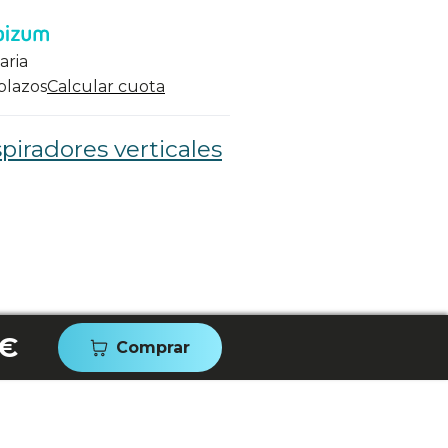
aria
 plazos
Calcular cuota
piradores verticales
 €
Comprar