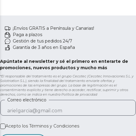
¡Envíos GRATIS a Península y Canarias!
Paga a plazos
Gestión de tus pedidos 24/7
Garantía de 3 años en España
Apúntate al newsletter y sé el primero en enterarte de
promociones, nuevos productos y mucho más
*El responsable del tratamiento es el grupo Cecotec (Cecotec Innovaciones S.L. y
Solotriatlon S.L.), siendo la finalidad del tratamiento enviarle ofertas y
promociones de las empresas del grupo. La base de legitimación es el
consentimiento explícito y tiene derecho a acceder, rectificar, suprimir y otros
derechos, como se indica en nuestra
Política de privacidad
Correo electrónico
Acepto los
Términos y Condiciones