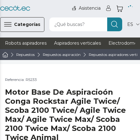
Asistencia
Categorías
¿Qué buscas?
ES
Robots aspiradores
Aspiradores verticales
Electrodomést
Repuestos
Repuestos aspiración
Repuestos aspiradores vertic
Referencia: R5233
Motor Base De Aspiracioón
Conga Rockstar Agile Twice/
Scoba 2100 Twice/ Agile Twice
Max/ Agile Twice Max/ Scoba
2100 Twice Max/ Scoba 2100
Twice Animal