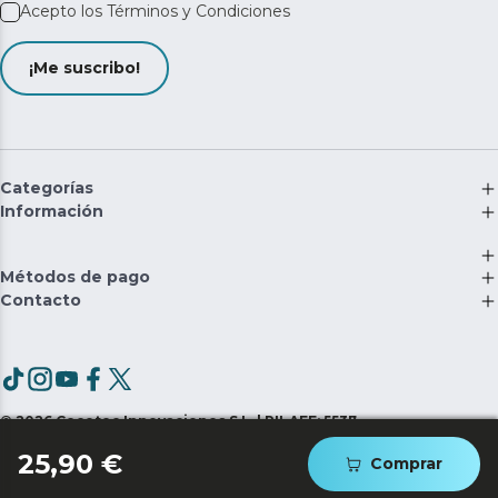
Acepto los
Términos y Condiciones
¡Me suscribo!
Categorías
Información
Métodos de pago
Contacto
©
2026
Cecotec Innovaciones S.L. | RII-AEE: 5537
25,90 €
Comprar