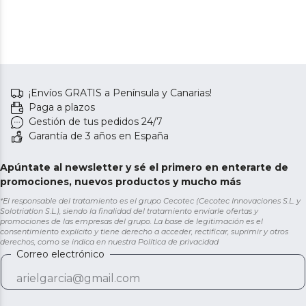
¡Envíos GRATIS a Península y Canarias!
Paga a plazos
Gestión de tus pedidos 24/7
Garantía de 3 años en España
Apúntate al newsletter y sé el primero en enterarte de
promociones, nuevos productos y mucho más
*El responsable del tratamiento es el grupo Cecotec (Cecotec Innovaciones S.L. y
Solotriatlon S.L.), siendo la finalidad del tratamiento enviarle ofertas y
promociones de las empresas del grupo. La base de legitimación es el
consentimiento explícito y tiene derecho a acceder, rectificar, suprimir y otros
derechos, como se indica en nuestra
Política de privacidad
Correo electrónico