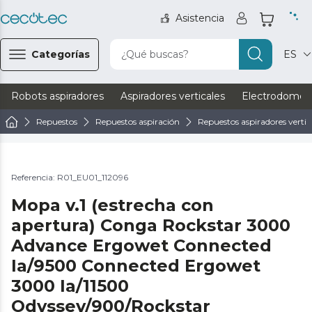
Asistencia
Categorías
¿Qué buscas?
ES
Robots aspiradores
Aspiradores verticales
Electrodomést
Repuestos
Repuestos aspiración
Repuestos aspiradores vertic
Referencia: R01_EU01_112096
Mopa v.1 (estrecha con
apertura) Conga Rockstar 3000
Advance Ergowet Connected
Ia/9500 Connected Ergowet
3000 Ia/11500
Odyssey/900/Rockstar