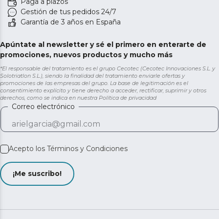
Paga a plazos
Gestión de tus pedidos 24/7
Garantía de 3 años en España
Apúntate al newsletter y sé el primero en enterarte de
promociones, nuevos productos y mucho más
*El responsable del tratamiento es el grupo Cecotec (Cecotec Innovaciones S.L. y
Solotriatlon S.L.), siendo la finalidad del tratamiento enviarle ofertas y
promociones de las empresas del grupo. La base de legitimación es el
consentimiento explícito y tiene derecho a acceder, rectificar, suprimir y otros
derechos, como se indica en nuestra
Política de privacidad
Correo electrónico
Acepto los
Términos y Condiciones
¡Me suscribo!