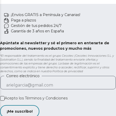
¡Envíos GRATIS a Península y Canarias!
Paga a plazos
Gestión de tus pedidos 24/7
Garantía de 3 años en España
Apúntate al newsletter y sé el primero en enterarte de
promociones, nuevos productos y mucho más
*El responsable del tratamiento es el grupo Cecotec (Cecotec Innovaciones S.L. y
Solotriatlon S.L.), siendo la finalidad del tratamiento enviarle ofertas y
promociones de las empresas del grupo. La base de legitimación es el
consentimiento explícito y tiene derecho a acceder, rectificar, suprimir y otros
derechos, como se indica en nuestra
Política de privacidad
Correo electrónico
Acepto los
Términos y Condiciones
¡Me suscribo!