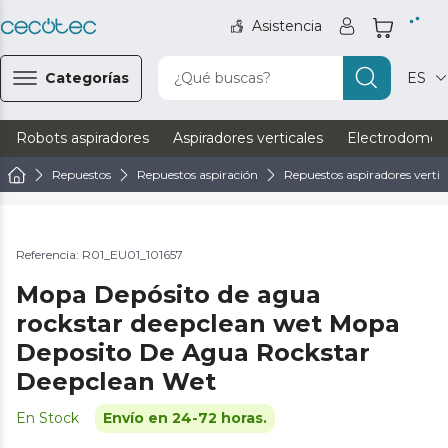
Asistencia
Categorías
¿Qué buscas?
ES
Robots aspiradores
Aspiradores verticales
Electrodomést
Repuestos
Repuestos aspiración
Repuestos aspiradores vertic
Referencia: R01_EU01_101657
Mopa Depósito de agua
rockstar deepclean wet Mopa
Deposito De Agua Rockstar
Deepclean Wet
En Stock
Envío en 24-72 horas.