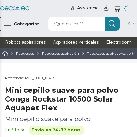
Asistencia
Categorías
¿Qué buscas?
ES
Robots aspiradores
Aspiradores verticales
Electrodomést
Repuestos
Repuestos aspiración
Repuestos aspiradores vertic
Referencia: R01_EU01_104291
Mini cepillo suave para polvo
Conga Rockstar 10500 Solar
Aquapet Flex
Mini cepillo suave para polvo
En Stock
Envío en 24-72 horas.