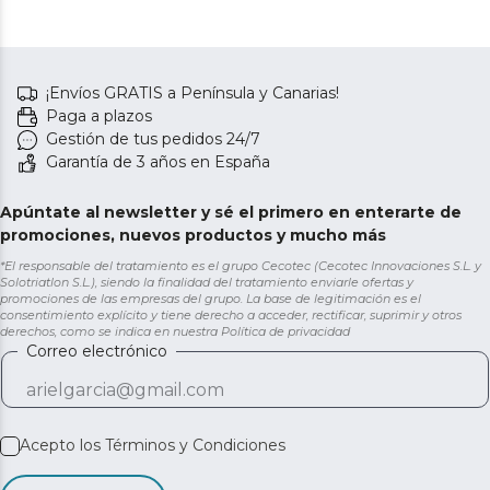
¡Envíos GRATIS a Península y Canarias!
Paga a plazos
Gestión de tus pedidos 24/7
Garantía de 3 años en España
Apúntate al newsletter y sé el primero en enterarte de
promociones, nuevos productos y mucho más
*El responsable del tratamiento es el grupo Cecotec (Cecotec Innovaciones S.L. y
Solotriatlon S.L.), siendo la finalidad del tratamiento enviarle ofertas y
promociones de las empresas del grupo. La base de legitimación es el
consentimiento explícito y tiene derecho a acceder, rectificar, suprimir y otros
derechos, como se indica en nuestra
Política de privacidad
Correo electrónico
Acepto los
Términos y Condiciones