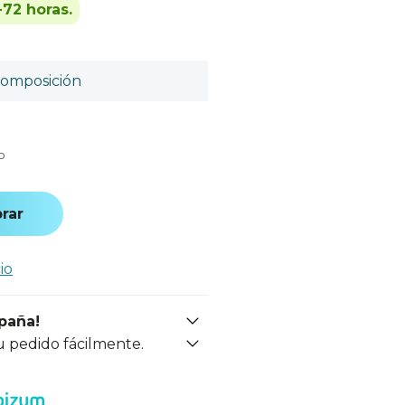
-72 horas.
omposición
o
rar
io
spaña!
u pedido fácilmente.