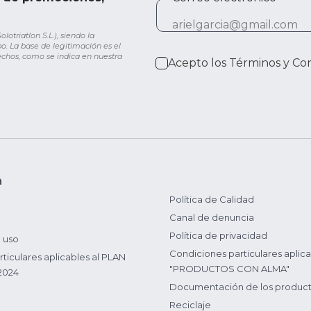
otriatlon S.L.), siendo la
o. La base de legitimación es el
rechos, como se indica en nuestra
Acepto los
Términos y Co
n
Política de Calidad
Canal de denuncia
Política de privacidad
 uso
Condiciones particulares aplica
ticulares aplicables al PLAN
"PRODUCTOS CON ALMA"
2024
Documentación de los produc
Reciclaje