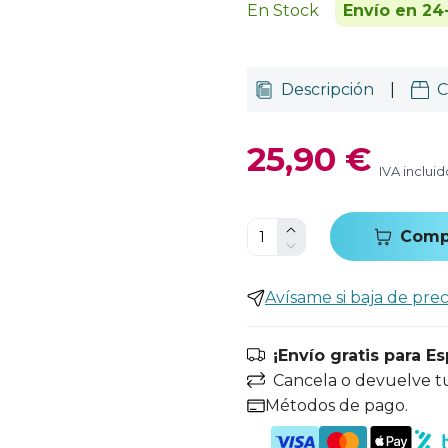
En Stock
Envío en 24
Descripción
|
C
25,90 €
IVA incluid
Comp
Avísame si baja de prec
¡Envío gratis para E
Cancela o devuelve t
Métodos de pago.