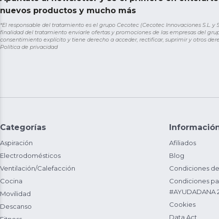
nuevos productos y mucho más
*El responsable del tratamiento es el grupo Cecotec (Cecotec Innovaciones S.L. y Sol
finalidad del tratamiento enviarle ofertas y promociones de las empresas del grup
consentimiento explícito y tiene derecho a acceder, rectificar, suprimir y otros de
Política de privacidad
Categorías
Informació
Aspiración
Afiliados
Electrodomésticos
Blog
Ventilación/Calefacción
Condiciones de
Cocina
Condiciones par
#AYUDADANA 
Movilidad
Cookies
Descanso
Data Act