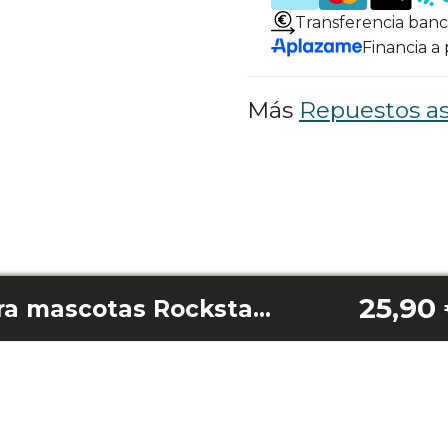
Transferencia banc
Financia a
Más
Repuestos as
25,90
Kit de limpieza para mascotas Rockstar Deepclean Animal