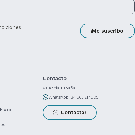
ndiciones
¡Me suscribo!
Contacto
Valencia, España
WhatsApp
+34 663 217 905
bles a
Contactar
tos