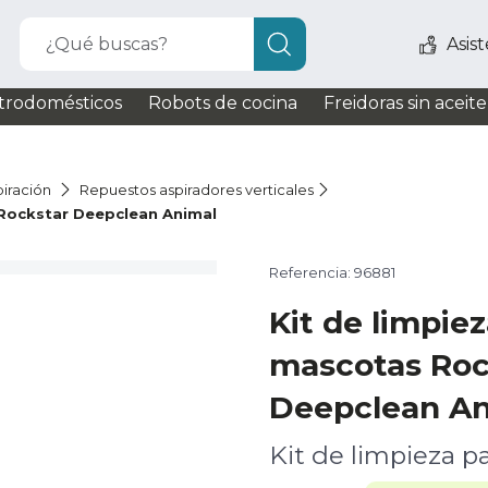
¿Qué buscas?
Asis
trodomésticos
Robots de cocina
Freidoras sin aceite
iración
Repuestos aspiradores verticales
 Rockstar Deepclean Animal
Referencia: 96881
Kit de limpie
mascotas Roc
Deepclean An
Kit de limpieza p