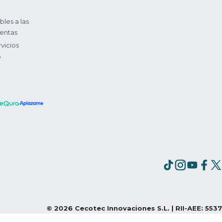
bles a las
entas
vicios
?
©
2026
Cecotec Innovaciones S.L. | RII-AEE: 5537