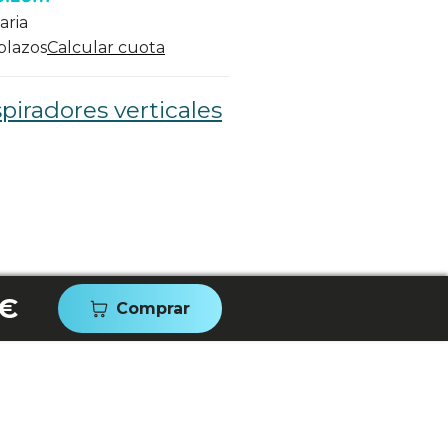
aria
 plazos
Calcular cuota
piradores verticales
 €
Comprar