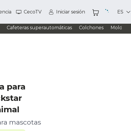
tencia
CecoTV
Iniciar sesión
ES
Cafeteras superautomáticas
Colchones
Moldead
za para
kstar
imal
ara mascotas