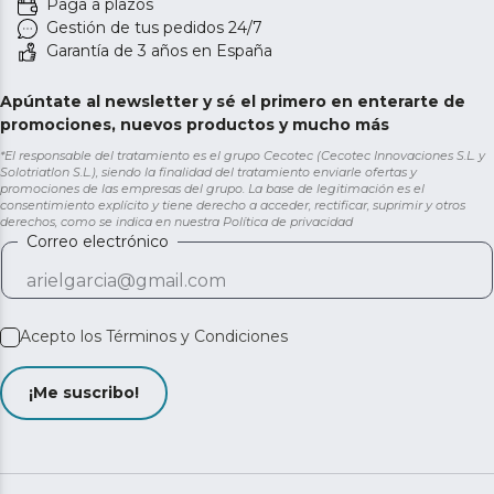
Paga a plazos
Gestión de tus pedidos 24/7
Garantía de 3 años en España
Apúntate al newsletter y sé el primero en enterarte de
promociones, nuevos productos y mucho más
*El responsable del tratamiento es el grupo Cecotec (Cecotec Innovaciones S.L. y
Solotriatlon S.L.), siendo la finalidad del tratamiento enviarle ofertas y
promociones de las empresas del grupo. La base de legitimación es el
consentimiento explícito y tiene derecho a acceder, rectificar, suprimir y otros
derechos, como se indica en nuestra
Política de privacidad
Correo electrónico
Acepto los
Términos y Condiciones
¡Me suscribo!