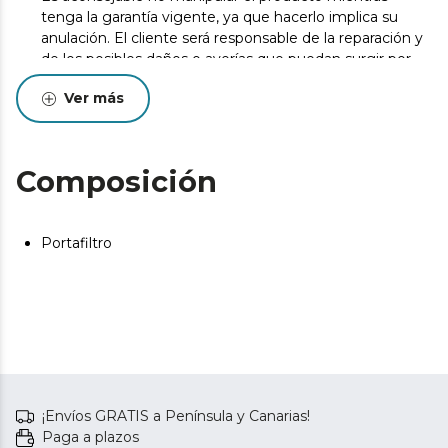
tenga la garantía vigente, ya que hacerlo implica su
anulación. El cliente será responsable de la reparación y
de los posibles daños o averías que puedan surgir por
una manipulación incorrecta del equipo.
Ver más
Los consumibles originales garantizan la máxima calidad
y el mejor rendimiento. Se recomienda realizar
mantenimiento para alargar la vida útil del producto.
Composición
Portafiltro
¡Envíos GRATIS a Península y Canarias!
Paga a plazos