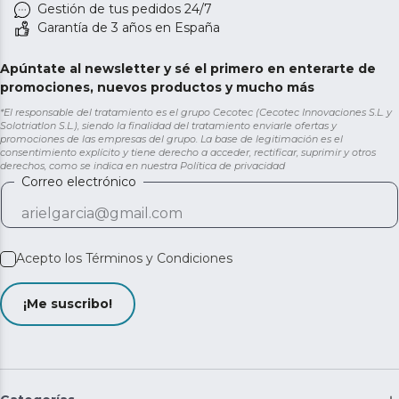
Gestión de tus pedidos 24/7
Garantía de 3 años en España
Apúntate al newsletter y sé el primero en enterarte de
promociones, nuevos productos y mucho más
*El responsable del tratamiento es el grupo Cecotec (Cecotec Innovaciones S.L. y
Solotriatlon S.L.), siendo la finalidad del tratamiento enviarle ofertas y
promociones de las empresas del grupo. La base de legitimación es el
consentimiento explícito y tiene derecho a acceder, rectificar, suprimir y otros
derechos, como se indica en nuestra
Política de privacidad
Correo electrónico
Acepto los
Términos y Condiciones
¡Me suscribo!