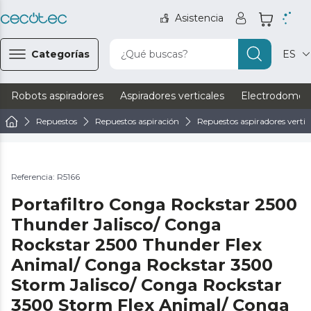
Asistencia
Categorías
¿Qué buscas?
ES
Robots aspiradores
Aspiradores verticales
Electrodomést
Repuestos
Repuestos aspiración
Repuestos aspiradores vertic
Referencia: R5166
Portafiltro Conga Rockstar 2500
Thunder Jalisco/ Conga
Rockstar 2500 Thunder Flex
Animal/ Conga Rockstar 3500
Storm Jalisco/ Conga Rockstar
3500 Storm Flex Animal/ Conga